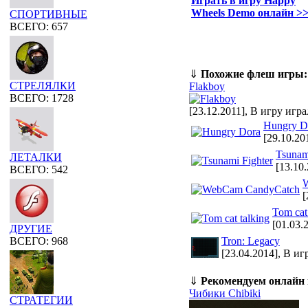
Играть в игру Happy
Wheels Demo онлайн >
СПОРТИВНЫЕ
ВСЕГО: 657
⇓
Похожие флеш игры:
СТРЕЛЯЛКИ
Flakboy
ВСЕГО: 1728
[23.12.2011], В игру игр
Hungry D
[29.10.20
Tsunam
ЛЕТАЛКИ
[13.10
ВСЕГО: 542
[
Tom cat
[01.03.
ДРУГИЕ
ВСЕГО: 968
Tron: Legacy
[23.04.2014], В иг
⇓
Рекомендуем онлайн
Чибики Chibiki
СТРАТЕГИИ