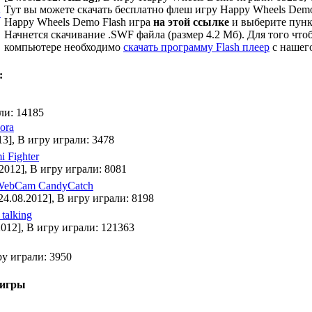
Тут вы можете скачать бесплатно флеш игру Happy Wheels Dem
>
Happy Wheels Demo Flash игра
на этой ссылке
и выберите пункт
Начнется скачивание .SWF файла (размер 4.2 Мб). Для того что
компьютере необходимо
скачать программу Flash плеер
с нашего
:
али: 14185
ora
13], В игру играли: 3478
i Fighter
.2012], В игру играли: 8081
WebCam CandyCatch
24.08.2012], В игру играли: 8198
 talking
2012], В игру играли: 121363
ру играли: 3950
 игры