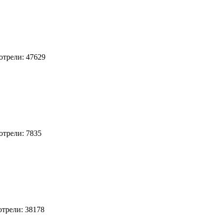
отрели: 47629
отрели: 7835
отрели: 38178