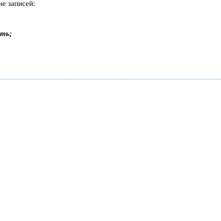
ие записей:
ать;