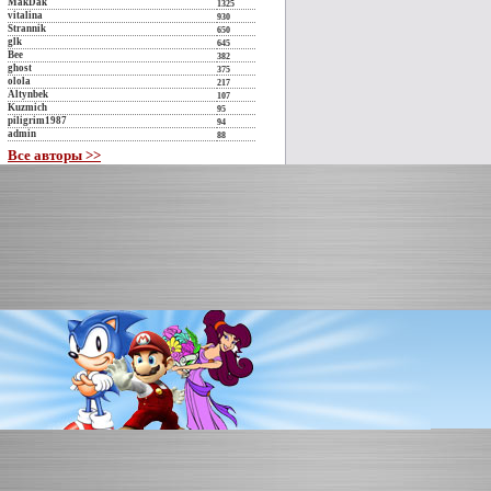
MakDak
1325
vitalina
930
Strannik
650
glk
645
Bee
382
ghost
375
olola
217
Altynbek
107
Kuzmich
95
piligrim1987
94
admin
88
Все авторы >>