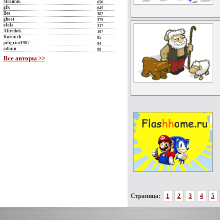
Strannik
650
glk
645
Bee
382
ghost
375
olola
217
Altynbek
107
Kuzmich
95
piligrim1987
94
admin
88
Все авторы >>
Страница:
1
2
3
4
5