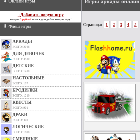
Игры аркады онлайн
⇓ Онлайн игры
+Добавить новую игру
получи
5 рублей
за каждую добавленную игру!
Страница:
1
2
3
4
5
⇓ Флеш игры
АРКАДЫ
ВСЕГО: 2048
ДЛЯ ДЕВОЧЕК
ВСЕГО: 4430
ДЕТСКИЕ
ВСЕГО: 1410
НАСТОЛЬНЫЕ
ВСЕГО: 157
БРОДИЛКИ
ВСЕГО: 1210
КВЕСТЫ
ВСЕГО: 901
ДРАКИ
ВСЕГО: 408
ЛОГИЧЕСКИЕ
ВСЕГО: 1808
СМЕШНЫЕ