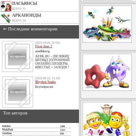
ПАСЬЯНСЫ
ВСЕГО: 15
АРКАНОИДЫ
ВСЕГО: 30
⇐ Последние комментарии
[2022-10-06, 22:05]
Final slam 2
antibkorg
AEBK.RU - [ВЕЛИКИЕ
БИТВЫ] [ОГРОМНЫЙ
ОНЛАЙН] [ПЕЩЕРЫ,
КВЕСТЫ] = ЗАХОДИ !
[2022-09-15, 11:43]
Rhythm Snake
krytoipacan
Топ авторов
temma
1466
MakDak
1325
vitalina
930