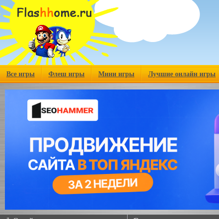
Все игры
Флеш игры
Мини игры
Лучшие онлайн игры