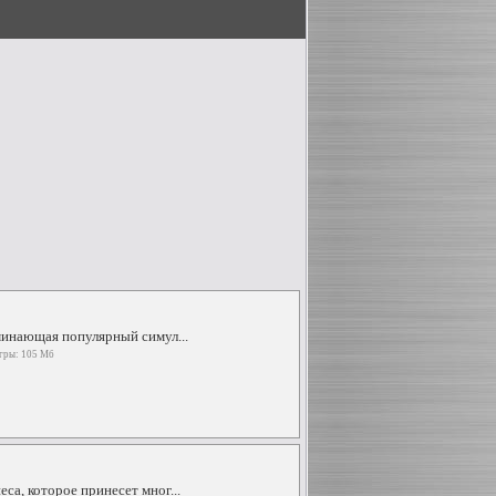
оминающая популярный симул...
игры: 105 Мб
са, которое принесет мног...