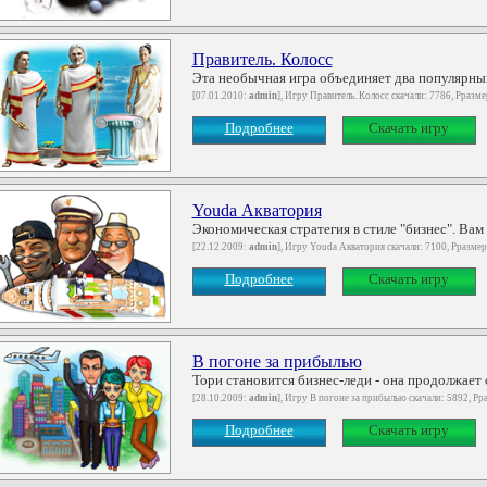
Правитель. Колосс
Эта необычная игра объединяет два популярных 
[07.01.2010:
admin
], Игру Правитель. Колосс скачали: 7786, Рразм
Подробнее
Скачать игру
Youda Акватория
Экономическая стратегия в стиле "бизнес". Вам 
[22.12.2009:
admin
], Игру Youda Акватория скачали: 7100, Рразме
Подробнее
Скачать игру
В погоне за прибылью
Тори становится бизнес-леди - она продолжает с
[28.10.2009:
admin
], Игру В погоне за прибылью скачали: 5892, Рр
Подробнее
Скачать игру