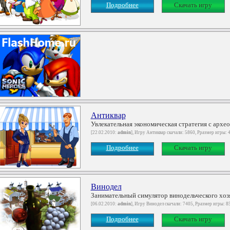
Подробнее
Скачать игру
Антиквар
Увлекательная экономическая стратегия с архео
[22.02.2010:
admin
], Игру Антиквар скачали: 5860, Рразмер игры: 
Подробнее
Скачать игру
Винодел
Занимательный симулятор винодельческого хозяй
[06.02.2010:
admin
], Игру Винодел скачали: 7405, Рразмер игры: 8
Подробнее
Скачать игру