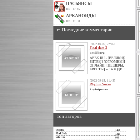
ПАСЬЯНСЫ
ВСЕГО: 15
АРКАНОИДЫ
ВСЕГО: 30
⇐ Последние комментарии
[2022-10-06, 22:05]
Final slam 2
antibkorg
AEBK.RU - [ВЕЛИКИЕ
БИТВЫ] [ОГРОМНЫЙ
ОНЛАЙН] [ПЕЩЕРЫ,
КВЕСТЫ] = ЗАХОДИ !
[2022-09-15, 11:43]
Rhythm Snake
krytoipacan
Топ авторов
temma
1466
MakDak
1325
vitalina
930