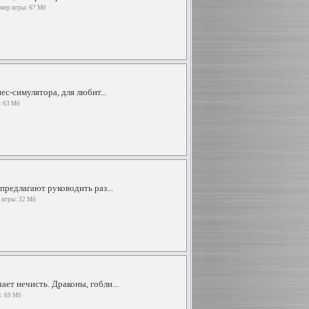
змер игры: 67 Мб
ес-симулятора, для любит...
: 63 Мб
предлагают руководить раз...
р игры: 32 Мб
ет нечисть. Драконы, гобли...
ы: 69 Мб