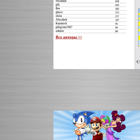
Strannik
650
glk
645
Bee
382
ghost
375
olola
217
Altynbek
107
Kuzmich
95
piligrim1987
94
admin
88
Все авторы >>
С