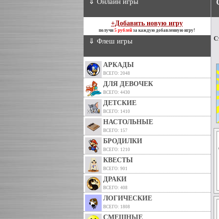
⇓ Онлайн игры
+Добавить новую игру
получи
5 рублей
за каждую добавленную игру!
С
⇓ Флеш игры
АРКАДЫ
ВСЕГО: 2048
ДЛЯ ДЕВОЧЕК
ВСЕГО: 4430
ДЕТСКИЕ
ВСЕГО: 1410
НАСТОЛЬНЫЕ
ВСЕГО: 157
БРОДИЛКИ
ВСЕГО: 1210
КВЕСТЫ
ВСЕГО: 901
ДРАКИ
ВСЕГО: 408
ЛОГИЧЕСКИЕ
ВСЕГО: 1808
СМЕШНЫЕ