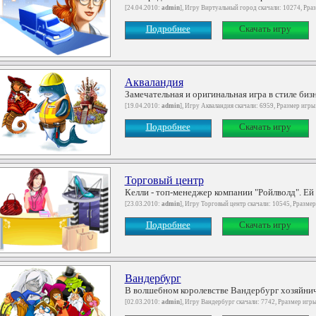
[24.04.2010:
admin
], Игру Виртуальный город скачали: 10274, Рра
Подробнее
Скачать игру
Акваландия
Замечательная и оригинальная игра в стиле бизн
[19.04.2010:
admin
], Игру Акваландия скачали: 6959, Рразмер игры
Подробнее
Скачать игру
Торговый центр
Келли - топ-менеджер компании "Ройлволд". Ей 
[23.03.2010:
admin
], Игру Торговый центр скачали: 10545, Рразме
Подробнее
Скачать игру
Вандербург
В волшебном королевстве Вандербург хозяйнича
[02.03.2010:
admin
], Игру Вандербург скачали: 7742, Рразмер игр