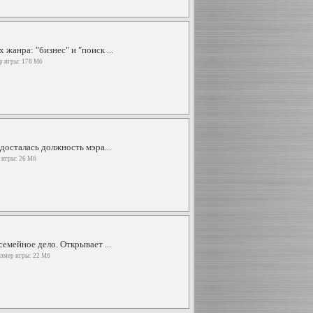
жанра: "бизнес" и "поиск ...
ер игры: 178 Мб
досталась должность мэра...
р игры: 26 Мб
емейное дело. Открывает ...
азмер игры: 22 Мб