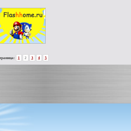
траница:
1
2
3
4
5