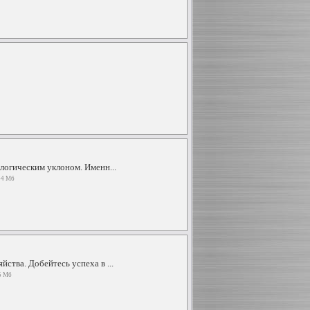
логическим уклоном. Именн...
44 Мб
ства. Добейтесь успеха в ...
5 Мб