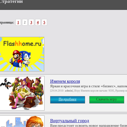
Стратегии
траница:
1
2
3
4
5
Именем короля
Яркая и красочная игра в стиле «бизнес», нап
[29.04.2010:
admin
], Игру Именем короля скачали: 9595, Рразмер 
Подробнее
Скачать игру
Виртуальный город
Вам предстоит освоить новое направление бизне