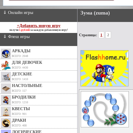
Зума (zuma)
⇓ Онлайн игры
+Добавить новую игру
получи
5 рублей
за каждую добавленную игру!
Страница:
1
2
⇓ Флеш игры
АРКАДЫ
ВСЕГО: 2048
ДЛЯ ДЕВОЧЕК
ВСЕГО: 4430
ДЕТСКИЕ
ВСЕГО: 1410
НАСТОЛЬНЫЕ
ВСЕГО: 157
БРОДИЛКИ
ВСЕГО: 1210
КВЕСТЫ
ВСЕГО: 901
ДРАКИ
ВСЕГО: 408
ЛОГИЧЕСКИЕ