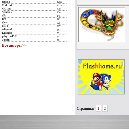
temma
1466
MakDak
1325
vitalina
930
Strannik
650
glk
645
Bee
382
ghost
375
olola
217
Altynbek
107
Kuzmich
95
piligrim1987
94
admin
88
Все авторы >>
Страница:
1
2