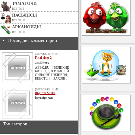
ТАМАГОЧИ
ВСЕГО: 6
ПАСЬЯНСЫ
ВСЕГО: 15
АРКАНОИДЫ
ВСЕГО: 30
⇐ Последние комментарии
[2022-10-06, 22:05]
Final slam 2
antibkorg
AEBK.RU - [ВЕЛИКИЕ
БИТВЫ] [ОГРОМНЫЙ
ОНЛАЙН] [ПЕЩЕРЫ,
КВЕСТЫ] = ЗАХОДИ !
[2022-09-15, 11:43]
Rhythm Snake
krytoipacan
Топ авторов