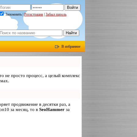
Запомнить |
Регистрация
|
Забыл пароль
В избранное
то не просто процесс, а целый комплекс
емах.
коряет продвижение в десятки раз, а
оп10 за месяц, то в
SeoHammer
за