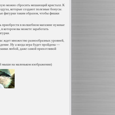
торую можно сбросить мешающий кристалл. К
оздуха, которые создают полезные бонусы.
ые фигурки таким образом, чтобы фишки
шь приобрести в волшебном магазине нужные
, в котором вы можете заработать
игурки.
вас ждет множество разнообразных уровней,
дение. Ну а когда игра будет пройдена —
озаики любой, даже самой прихотливой
й мыши на маленьком изображении)