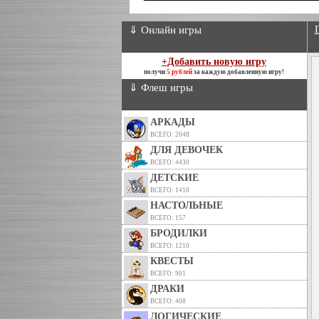
⇓ Онлайн игры
+Добавить новую игру
получи
5 рублей
за каждую добавленную игру!
⇓ Флеш игры
АРКАДЫ
ВСЕГО: 2048
ДЛЯ ДЕВОЧЕК
ВСЕГО: 4430
ДЕТСКИЕ
ВСЕГО: 1410
НАСТОЛЬНЫЕ
ВСЕГО: 157
БРОДИЛКИ
ВСЕГО: 1210
КВЕСТЫ
ВСЕГО: 901
ДРАКИ
ВСЕГО: 408
ЛОГИЧЕСКИЕ