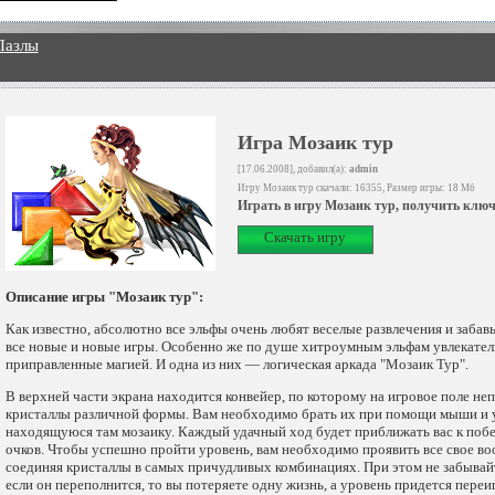
Пазлы
Игра Мозаик тур
[17.06.2008], добавил(а):
admin
Игру Мозаик тур скачали: 16355, Размер игры: 18 Мб
Играть в игру Мозаик тур, получить ключ
Скачать игру
Описание игры "Мозаик тур":
Как известно, абсолютно все эльфы очень любят веселые развлечения и заба
все новые и новые игры. Особенно же по душе хитроумным эльфам увлекател
приправленные магией. И одна из них — логическая аркада "Мозаик Тур".
В верхней части экрана находится конвейер, по которому на игровое поле н
кристаллы различной формы. Вам необходимо брать их при помощи мыши и ук
находящуюся там мозаику. Каждый удачный ход будет приближать вас к побе
очков. Чтобы успешно пройти уровень, вам необходимо проявить все свое во
соединяя кристаллы в самых причудливых комбинациях. При этом не забывай
если он переполнится, то вы потеряете одну жизнь, а уровень придется переи