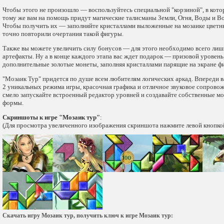
Чтобы этого не произошло — воспользуйтесь специальной "корзиной", в ко
тому же вам на помощь придут магические талисманы Земли, Огня, Воды и В
Чтобы получить их — заполняйте кристаллами выложенные на мозаике цветн
точно повторили очертания такой фигуры.
Также вы можете увеличить силу бонусов — для этого необходимо всего ли
артефакты. Ну а в конце каждого этапа вас ждет подарок — призовой уровень
дополнительные золотые монеты, заполняя кристаллами парящие на экране ф
"Мозаик Тур" придется по душе всем любителям логических аркад. Впереди 
2 уникальных режима игры, красочная графика и отличное звуковое сопровож
смело запускайте встроенный редактор уровней и создавайте собственные м
формы.
Скриншоты к игре "Мозаик тур"
:
(Для просмотра увеличенного изображения скриншота нажмите левой кнопко
Скачать игру Мозаик тур, получить ключ к игре Мозаик тур: