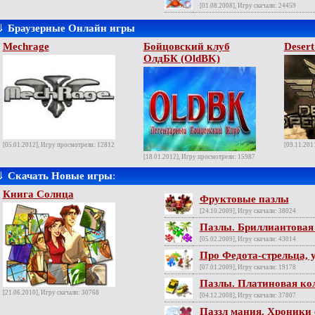
[01.08.2008], Игру скачали: 24459
⇓
Браузерные Онлайн игры
Mechrage
Бойцовский клуб
Desert
ОлдБК (OldBK)
[05.01.2012], Игру просмотрели: 12812
[09.11.201
[18.01.2012], Игру просмотрели: 15987
⇓
Скачать Новые игры
:
Книга Солнца
Фруктовые пазлы
[24.10.2009], Игру скачали: 38024
Пазлы. Бриллиантовая
[05.02.2009], Игру скачали: 43014
Про Федота-стрельца, 
[07.01.2009], Игру скачали: 19178
Пазлы. Платиновая ко
[21.06.2010], Игру скачали: 30768
[04.12.2008], Игру скачали: 37807
Паззл мания. Хроники 