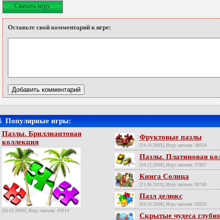
Скачать игру
Оставьте свой комментарий к игре:
⇓
Популярные игры:
Пазлы. Бриллиантовая
Фруктовые пазлы
коллекция
[24.10.2009], Игру скачали: 38024
Пазлы. Платиновая ко
[04.12.2008], Игру скачали: 37807
Книга Солнца
[21.06.2010], Игру скачали: 30768
Пазл делюкс
[09.10.2008], Игру скачали: 26929
[05.02.2009], Игру скачали: 43014
Скрытые чудеса глуби