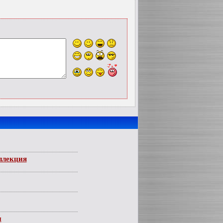
ллекция
н