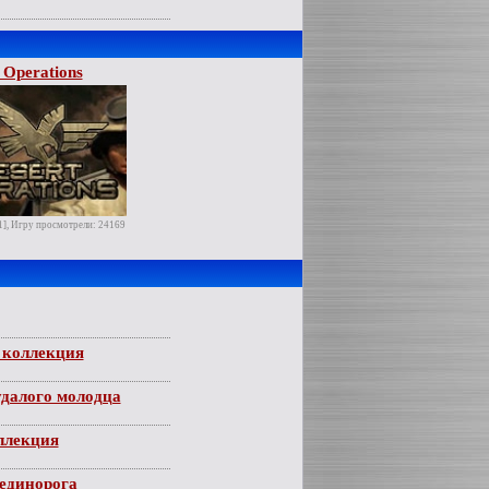
 Operations
1], Игру просмотрели: 24169
 коллекция
удалого молодца
ллекция
единорога