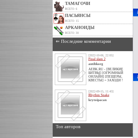
ТАМАГОЧИ
ВСЕГО: 6
ПАСЬЯНСЫ
ВСЕГО: 15
АРКАНОИДЫ
ВСЕГО: 30
⇐ Последние комментарии
[2022-10-06, 22:05]
Final slam 2
antibkorg
AEBK.RU - [ВЕЛИКИЕ
БИТВЫ] [ОГРОМНЫЙ
ОНЛАЙН] [ПЕЩЕРЫ,
КВЕСТЫ] = ЗАХОДИ !
[2022-09-15, 11:43]
Rhythm Snake
krytoipacan
Топ авторов