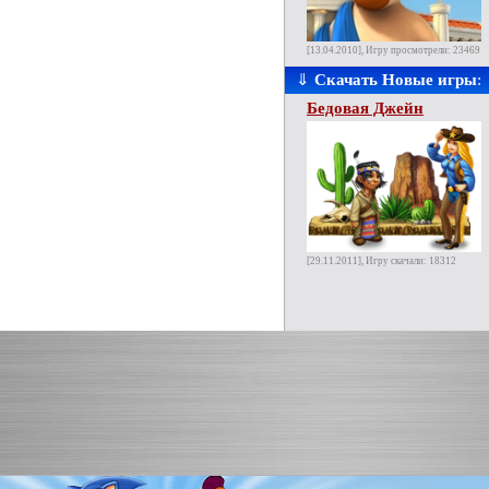
[13.04.2010], Игру просмотрели: 23469
⇓
Скачать Новые игры
:
Бедовая Джейн
[29.11.2011], Игру скачали: 18312