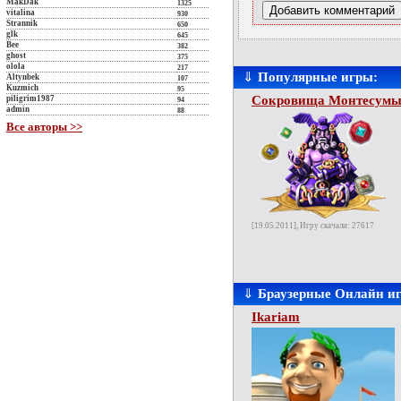
MakDak
1325
vitalina
930
Strannik
650
glk
645
Bee
382
ghost
375
olola
217
⇓
Популярные игры:
Altynbek
107
Kuzmich
95
Сокровища Монтесумы
piligrim1987
94
admin
88
Все авторы >>
[19.05.2011], Игру скачали: 27617
⇓
Браузерные Онлайн и
Ikariam