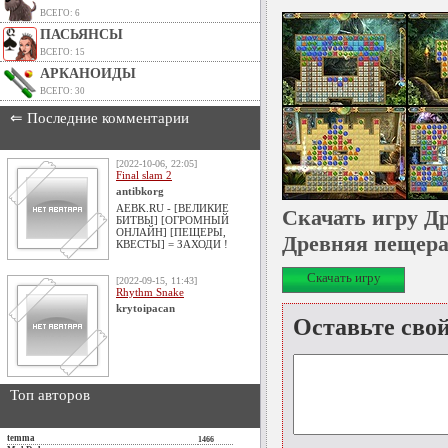
ВСЕГО: 6
ПАСЬЯНСЫ
ВСЕГО: 15
АРКАНОИДЫ
ВСЕГО: 30
⇐ Последние комментарии
[2022-10-06, 22:05]
Final slam 2
antibkorg
AEBK.RU - [ВЕЛИКИЕ
Скачать игру Др
БИТВЫ] [ОГРОМНЫЙ
ОНЛАЙН] [ПЕЩЕРЫ,
Древняя пещера
КВЕСТЫ] = ЗАХОДИ !
Скачать игру
[2022-09-15, 11:43]
Rhythm Snake
krytoipacan
Оставьте сво
Топ авторов
temma
1466