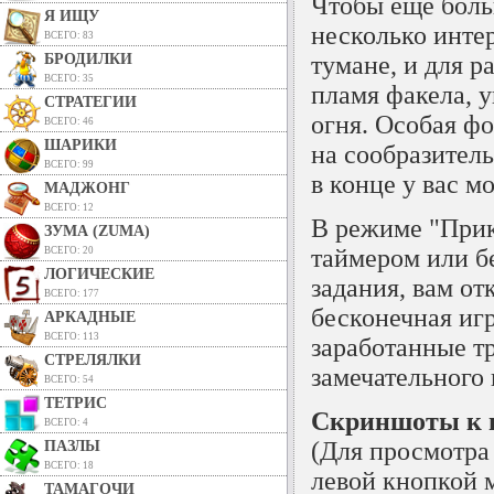
Чтобы еще боль
Я ИЩУ
несколько инте
ВСЕГО: 83
БРОДИЛКИ
тумане, и для 
ВСЕГО: 35
пламя факела, 
СТРАТЕГИИ
огня. Особая ф
ВСЕГО: 46
ШАРИКИ
на сообразитель
ВСЕГО: 99
в конце у вас м
МАДЖОНГ
ВСЕГО: 12
В режиме "Прик
ЗУМА (ZUMA)
таймером или б
ВСЕГО: 20
ЛОГИЧЕСКИЕ
задания, вам о
ВСЕГО: 177
бесконечная иг
АРКАДНЫЕ
ВСЕГО: 113
заработанные т
СТРЕЛЯЛКИ
замечательного
ВСЕГО: 54
ТЕТРИС
Скриншоты к и
ВСЕГО: 4
(Для просмотра
ПАЗЛЫ
ВСЕГО: 18
левой кнопкой 
ТАМАГОЧИ