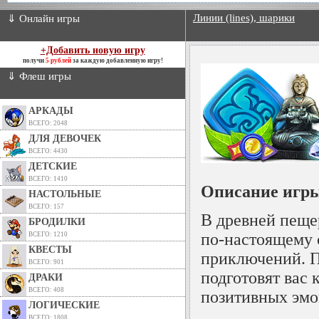
Линии (lines), шарики
⇓ Онлайн игры
+Добавить новую игру
получи
5 рублей
за каждую добавленную игру!
⇓ Флеш игры
АРКАДЫ
ВСЕГО: 2048
ДЛЯ ДЕВОЧЕК
ВСЕГО: 4430
ДЕТСКИЕ
ВСЕГО: 1410
Описание игры
НАСТОЛЬНЫЕ
ВСЕГО: 157
В древней пеще
БРОДИЛКИ
по-настоящему
ВСЕГО: 1210
КВЕСТЫ
приключений. П
ВСЕГО: 901
подготовят вас
ДРАКИ
ВСЕГО: 408
позитивных эмо
ЛОГИЧЕСКИЕ
ВСЕГО: 1808