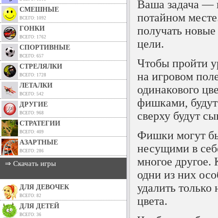
Ваша задача — 
СМЕШНЫЕ
потайном месте
ВСЕГО: 1092
получать новые 
ГОНКИ
ВСЕГО: 1762
цели.
СПОРТИВНЫЕ
ВСЕГО: 657
Чтобы пройти у
СТРЕЛЯЛКИ
на игровом пол
ВСЕГО: 1728
ЛЕТАЛКИ
одинакового цве
ВСЕГО: 542
фишками, будут
ДРУГИЕ
сверху будут сы
ВСЕГО: 968
СТРАТЕГИИ
Фишки могут бы
ВСЕГО: 409
АЗАРТНЫЕ
несущими в себ
ВСЕГО: 286
многое другое.
⇒ Скачать игры
одни из них осо
удалить только
ДЛЯ ДЕВОЧЕК
ВСЕГО: 82
цвета.
ДЛЯ ДЕТЕЙ
ВСЕГО: 36