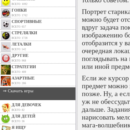
ВСЕГО: 1092
Портрет старик
ГОНКИ
ВСЕГО: 1762
можно будет от
СПОРТИВНЫЕ
вдруг задача п
ВСЕГО: 657
СТРЕЛЯЛКИ
изображению бор
ВСЕГО: 1728
отобразится у в
ЛЕТАЛКИ
очередная локац
ВСЕГО: 542
ДРУГИЕ
поглядывать на 
ВСЕГО: 968
или иной предм
СТРАТЕГИИ
ВСЕГО: 409
Если же курсор 
АЗАРТНЫЕ
ВСЕГО: 286
предмет можно 
⇒ Скачать игры
позже. Ну, а ес
уж не обессудьт
ДЛЯ ДЕВОЧЕК
дальше. Задани
ВСЕГО: 82
нарисовать мело
ДЛЯ ДЕТЕЙ
ВСЕГО: 36
мага-волшебни
Я ИЩУ