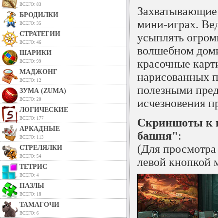
ВСЕГО: 83
Захватывающие 
БРОДИЛКИ
мини-играх
. Ве
ВСЕГО: 35
СТРАТЕГИИ
усыплять огромн
ВСЕГО: 46
волшебном доми
ШАРИКИ
красочные карт
ВСЕГО: 99
МАДЖОНГ
нарисованных пе
ВСЕГО: 12
полезными пред
ЗУМА (ZUMA)
ВСЕГО: 20
исчезновения п
ЛОГИЧЕСКИЕ
ВСЕГО: 177
Скриншоты к и
АРКАДНЫЕ
башня"
:
ВСЕГО: 113
(Для просмотра
СТРЕЛЯЛКИ
ВСЕГО: 54
левой кнопкой 
ТЕТРИС
ВСЕГО: 4
ПАЗЛЫ
ВСЕГО: 18
ТАМАГОЧИ
ВСЕГО: 6