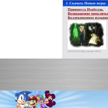
⇓
Скачать Новые игры
:
Принцесса Изабелла.
Возвращение проклятья
Коллекционное издани
[26.03.2012], Игру скачали: 44976