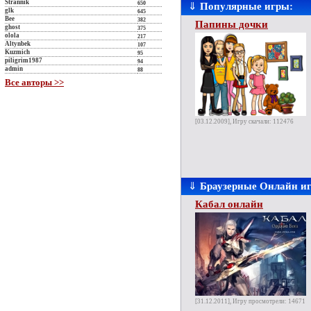
Strannik
650
⇓
Популярные игры:
glk
645
Bee
382
Папины дочки
ghost
375
olola
217
Altynbek
107
Kuzmich
95
piligrim1987
94
admin
88
Все авторы >>
[03.12.2009], Игру скачали: 112476
⇓
Браузерные Онлайн и
Кабал онлайн
[31.12.2011], Игру просмотрели: 14671