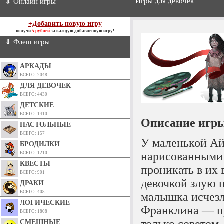
Игры для девочек
⇓ Онлайн игры
+Добавить новую игру
получи
5 рублей
за каждую добавленную игру!
⇓ Флеш игры
АРКАДЫ
ВСЕГО: 2048
ДЛЯ ДЕВОЧЕК
ВСЕГО: 4430
ДЕТСКИЕ
ВСЕГО: 1410
Описание игры
НАСТОЛЬНЫЕ
ВСЕГО: 157
У маленькой Ай
БРОДИЛКИ
нарисованными 
ВСЕГО: 1210
КВЕСТЫ
проникать в их
ВСЕГО: 901
девочкой злую 
ДРАКИ
ВСЕГО: 408
малышка исчезл
ЛОГИЧЕСКИЕ
Франклина — пр
ВСЕГО: 1808
только советом.
СМЕШНЫЕ