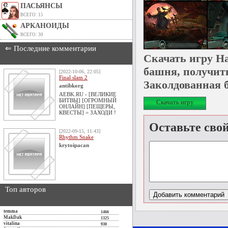
ПАСЬЯНСЫ
ВСЕГО: 15
АРКАНОИДЫ
ВСЕГО: 30
⇐ Последние комментарии
Скачать игру Н
башня, получит
[2022-10-06, 22:05]
Final slam 2
Заколдованная 
antibkorg
AEBK.RU - [ВЕЛИКИЕ
БИТВЫ] [ОГРОМНЫЙ
Скачать игру
ОНЛАЙН] [ПЕЩЕРЫ,
КВЕСТЫ] = ЗАХОДИ !
Оставьте сво
[2022-09-15, 11:43]
Rhythm Snake
krytoipacan
Топ авторов
temma
1466
MakDak
1325
vitalina
930