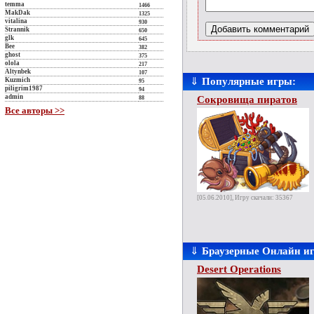
temma
1466
MakDak
1325
vitalina
930
Strannik
650
glk
645
Bee
382
ghost
375
olola
217
Altynbek
107
⇓
Популярные игры:
Kuzmich
95
piligrim1987
94
admin
Сокровища пиратов
88
Все авторы >>
[05.06.2010], Игру скачали: 35367
⇓
Браузерные Онлайн и
Desert Operations