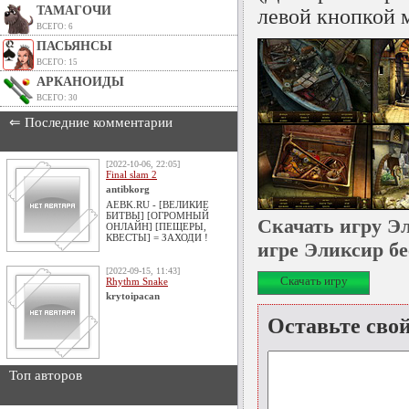
ТАМАГОЧИ
левой кнопкой 
ВСЕГО: 6
ПАСЬЯНСЫ
ВСЕГО: 15
АРКАНОИДЫ
ВСЕГО: 30
⇐ Последние комментарии
[2022-10-06, 22:05]
Final slam 2
antibkorg
AEBK.RU - [ВЕЛИКИЕ
БИТВЫ] [ОГРОМНЫЙ
Скачать игру Э
ОНЛАЙН] [ПЕЩЕРЫ,
КВЕСТЫ] = ЗАХОДИ !
игре Эликсир бе
[2022-09-15, 11:43]
Скачать игру
Rhythm Snake
krytoipacan
Оставьте сво
Топ авторов