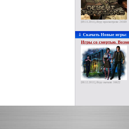
[09.11.2011], Игру просмотрели: 24169
⇓
Скачать Новые игры
:
Игры со смертью. Возм
[08.12.2011], Игру скачали: 16622