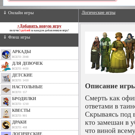
Логические игры
⇓ Онлайн игры
+Добавить новую игру
получи
5 рублей
за каждую добавленную игру!
⇓ Флеш игры
АРКАДЫ
ВСЕГО: 2048
ДЛЯ ДЕВОЧЕК
ВСЕГО: 4430
ДЕТСКИЕ
ВСЕГО: 1410
Описание игры
НАСТОЛЬНЫЕ
ВСЕГО: 157
Смерть как офи
БРОДИЛКИ
ответами в таи
ВСЕГО: 1210
КВЕСТЫ
Скрываясь под 
ВСЕГО: 901
кто замешан в у
ДРАКИ
ВСЕГО: 408
что виной всему
ЛОГИЧЕСКИЕ