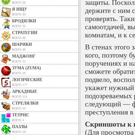
защиты. Поскол
ВСЕГО: 36
держите с ним с
Я ИЩУ
ВСЕГО: 83
проверять. Так
БРОДИЛКИ
самоотдачей, в
ВСЕГО: 35
СТРАТЕГИИ
комнатам, и к 
ВСЕГО: 46
ШАРИКИ
В стенах этого 
ВСЕГО: 99
кого, поэтому б
МАДЖОНГ
поручениях и н
ВСЕГО: 12
ЗУМА (ZUMA)
сможете обратит
ВСЕГО: 20
подвело, воспол
ЛОГИЧЕСКИЕ
ВСЕГО: 177
укажет нужный п
АРКАДНЫЕ
подозреваемых р
ВСЕГО: 113
следующий — фи
СТРЕЛЯЛКИ
ВСЕГО: 54
преступления в
ТЕТРИС
ВСЕГО: 4
Скриншоты к и
ПАЗЛЫ
(Для просмотра
ВСЕГО: 18