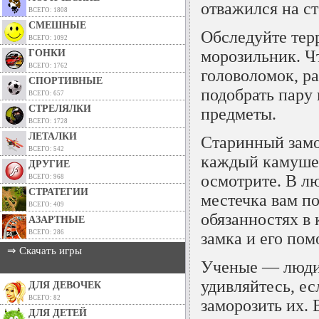
отважился на с
ВСЕГО: 1808
СМЕШНЫЕ
Обследуйте терр
ВСЕГО: 1092
морозильник. Ч
ГОНКИ
ВСЕГО: 1762
головоломок, р
СПОРТИВНЫЕ
подобрать пару
ВСЕГО: 657
СТРЕЛЯЛКИ
предметы.
ВСЕГО: 1728
ЛЕТАЛКИ
Старинный замо
ВСЕГО: 542
каждый камушек
ДРУГИЕ
осмотрите. В л
ВСЕГО: 968
СТРАТЕГИИ
местечка вам по
ВСЕГО: 409
обязанностях в 
АЗАРТНЫЕ
ВСЕГО: 286
замка и его по
⇒ Скачать игры
Ученые — люди 
удивляйтесь, ес
ДЛЯ ДЕВОЧЕК
ВСЕГО: 82
заморозить их. 
ДЛЯ ДЕТЕЙ