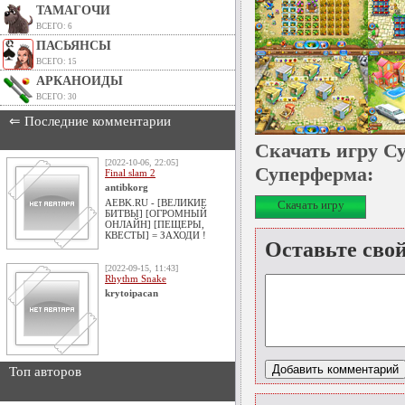
ТАМАГОЧИ
ВСЕГО: 6
ПАСЬЯНСЫ
ВСЕГО: 15
АРКАНОИДЫ
ВСЕГО: 30
⇐ Последние комментарии
Скачать игру С
[2022-10-06, 22:05]
Суперферма:
Final slam 2
antibkorg
AEBK.RU - [ВЕЛИКИЕ
Скачать игру
БИТВЫ] [ОГРОМНЫЙ
ОНЛАЙН] [ПЕЩЕРЫ,
КВЕСТЫ] = ЗАХОДИ !
Оставьте сво
[2022-09-15, 11:43]
Rhythm Snake
krytoipacan
Топ авторов