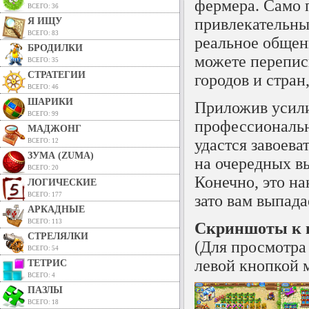
фермера. Само п
ВСЕГО: 36
привлекательны
Я ИЩУ
ВСЕГО: 83
реальное общени
БРОДИЛКИ
можете перепис
ВСЕГО: 35
СТРАТЕГИИ
городов и стран
ВСЕГО: 46
ШАРИКИ
Приложив усили
ВСЕГО: 99
профессиональн
МАДЖОНГ
удастся завоева
ВСЕГО: 12
ЗУМА (ZUMA)
на очередных вы
ВСЕГО: 20
Конечно, это на
ЛОГИЧЕСКИЕ
ВСЕГО: 177
зато вам выпада
АРКАДНЫЕ
ВСЕГО: 113
Скриншоты к 
СТРЕЛЯЛКИ
(Для просмотра
ВСЕГО: 54
левой кнопкой 
ТЕТРИС
ВСЕГО: 4
ПАЗЛЫ
ВСЕГО: 18