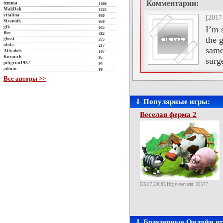
Комментарии:
temma
1466
MakDak
1325
vitalina
930
[2017
Strannik
650
glk
I’m 
645
Bee
382
the 
ghost
375
olola
217
same 
Altynbek
107
Kuzmich
95
surg
piligrim1987
94
admin
88
Все авторы >>
⇓
Популярные игры:
Веселая ферма 2
[25.07.2008], Игру скачали: 33577
⇓
Браузерные Онлайн и