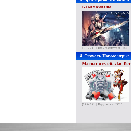
Кабал онлайн
[31.12.2011], Игру просмотрели: 14671
⇓
Скачать Новые игры
:
Магнат отелей. Лас-Вег
[28.04.2011], Игру скачали: 13828