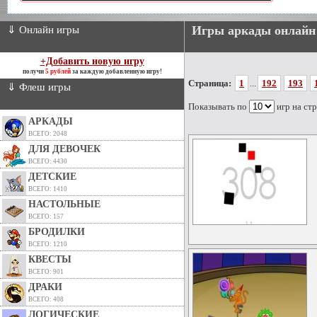
Игры аркады онлайн
⇓ Онлайн игры
+Добавить новую игру
получи
5 рублей
за каждую добавленную игру!
Страница:
1
...
192
193
⇓ Флеш игры
Показывать по
игр на ст
АРКАДЫ
ВСЕГО: 2048
ДЛЯ ДЕВОЧЕК
ВСЕГО: 4430
ДЕТСКИЕ
ВСЕГО: 1410
НАСТОЛЬНЫЕ
ВСЕГО: 157
БРОДИЛКИ
ВСЕГО: 1210
КВЕСТЫ
ВСЕГО: 901
ДРАКИ
ВСЕГО: 408
ЛОГИЧЕСКИЕ