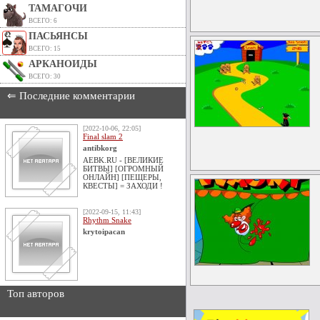
ТАМАГОЧИ
ВСЕГО: 6
ПАСЬЯНСЫ
ВСЕГО: 15
АРКАНОИДЫ
ВСЕГО: 30
⇐ Последние комментарии
[2022-10-06, 22:05]
Final slam 2
antibkorg
AEBK.RU - [ВЕЛИКИЕ
БИТВЫ] [ОГРОМНЫЙ
ОНЛАЙН] [ПЕЩЕРЫ,
КВЕСТЫ] = ЗАХОДИ !
[2022-09-15, 11:43]
Rhythm Snake
krytoipacan
Топ авторов