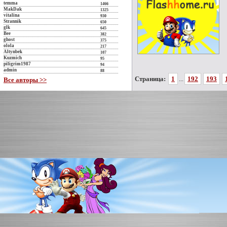
temma
1466
MakDak
1325
vitalina
930
Strannik
650
glk
645
Bee
382
ghost
375
olola
217
Altynbek
107
Kuzmich
95
piligrim1987
94
admin
88
Страница:
1
...
192
193
Все авторы >>