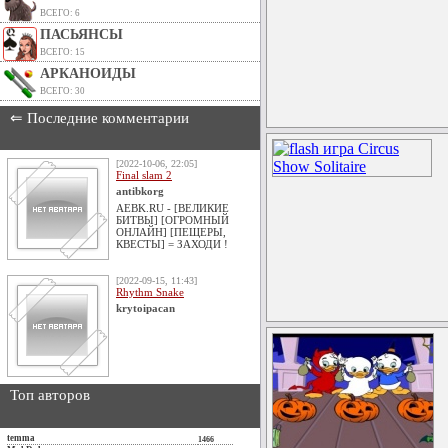
ВСЕГО: 6
ПАСЬЯНСЫ
ВСЕГО: 15
АРКАНОИДЫ
ВСЕГО: 30
⇐ Последние комментарии
[2022-10-06, 22:05]
Final slam 2
antibkorg
AEBK.RU - [ВЕЛИКИЕ
БИТВЫ] [ОГРОМНЫЙ
ОНЛАЙН] [ПЕЩЕРЫ,
КВЕСТЫ] = ЗАХОДИ !
[2022-09-15, 11:43]
Rhythm Snake
krytoipacan
Топ авторов
temma
1466