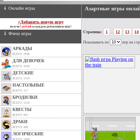
Азартные игры онла
⇓ Онлайн игры
+Добавить новую игру
получи
5 рублей
за каждую добавленную игру!
Страница:
1
...
12
13
14
⇓ Флеш игры
Показывать по
игр на ст
АРКАДЫ
ВСЕГО: 2048
ДЛЯ ДЕВОЧЕК
ВСЕГО: 4430
ДЕТСКИЕ
ВСЕГО: 1410
НАСТОЛЬНЫЕ
ВСЕГО: 157
БРОДИЛКИ
ВСЕГО: 1210
КВЕСТЫ
ВСЕГО: 901
ДРАКИ
ВСЕГО: 408
ЛОГИЧЕСКИЕ
ВСЕГО: 1808