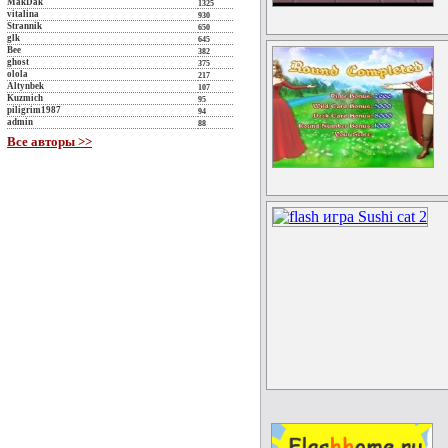
MakDak
1325
vitalina
930
Strannik
650
glk
645
Bee
382
ghost
375
olola
217
Altynbek
107
Kuzmich
95
piligrim1987
94
admin
88
Все авторы >>