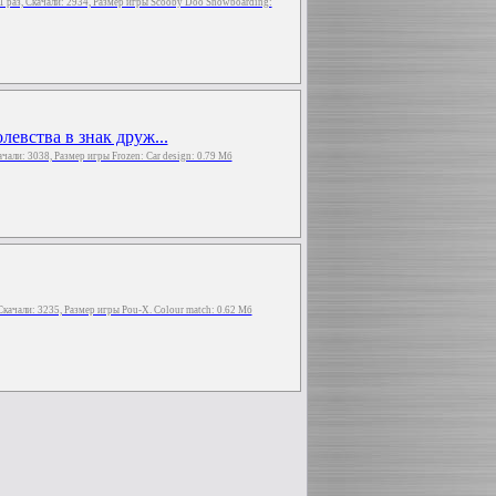
1 раз, Скачали: 2934, Размер игры Scooby Doo Snowboarding:
евства в знак друж...
качали: 3038, Размер игры Frozen: Car design: 0.79 Мб
 Скачали: 3235, Размер игры Pou-X. Colour match: 0.62 Мб