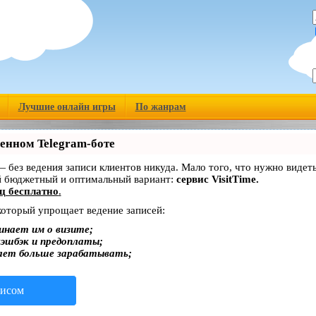
Лучшие онлайн игры
По жанрам
венном Telegram-боте
 — без ведения записи клиентов никуда. Мало того, что нужно видет
й бюджетный и оптимальный вариант:
сервис VisitTime.
ц бесплатно
.
 который упрощает ведение записей:
инает им о визите;
кэшбэк и предоплаты;
ает больше зарабатывать;
висом