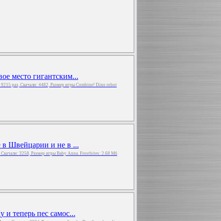
ое место гигантским...
: 9215 раз, Скачали: 4482, Размер игры Combine! Dino robot
в Швейцарии и не в ...
, Скачали: 3258, Размер игры Baby Anna. Frostbites: 2.68 Мб
и теперь пес самос...