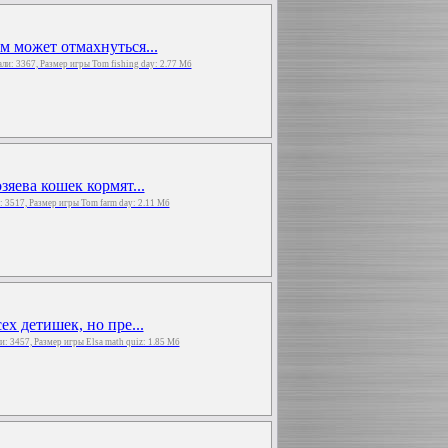
м может отмахнуться...
чали: 3367, Размер игры Tom fishing day: 2.77 Мб
зяева кошек кормят...
и: 3517, Размер игры Tom farm day: 2.11 Мб
ех детишек, но пре...
ли: 3457, Размер игры Elsa math quiz: 1.85 Мб