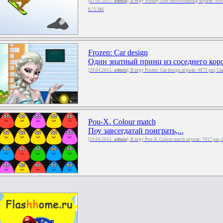
[01.05.2015:
admin
], В игру Scooby Doo Snowboarding играли: 494
0.75 Мб
Frozen: Car design
Один знатный принц из соседнего корол
[29.04.2015:
admin
], В игру Frozen: Car design играли: 4673 раз, С
Pou-X. Colour match
Поу завсегдатай поиграть,...
[24.04.2015:
admin
], В игру Pou-X. Colour match играли: 7917 раз,