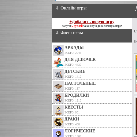
⇓ Онлайн игры
+Добавить новую игру
получи
5 рублей
за каждую добавленную игру!
С
⇓ Флеш игры
П
АРКАДЫ
ВСЕГО: 2048
ДЛЯ ДЕВОЧЕК
ВСЕГО: 4430
ДЕТСКИЕ
ВСЕГО: 1410
НАСТОЛЬНЫЕ
ВСЕГО: 157
БРОДИЛКИ
ВСЕГО: 1210
КВЕСТЫ
ВСЕГО: 901
ДРАКИ
ВСЕГО: 408
ЛОГИЧЕСКИЕ
ВСЕГО: 1808