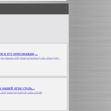
 и его персонажам,...
9 раз, Скачали: 3698, Размер игры Sort my tiles - Disney baby:
 нашей игре столь...
и: 3529, Размер игры Rapidly math: 1.44 Мб