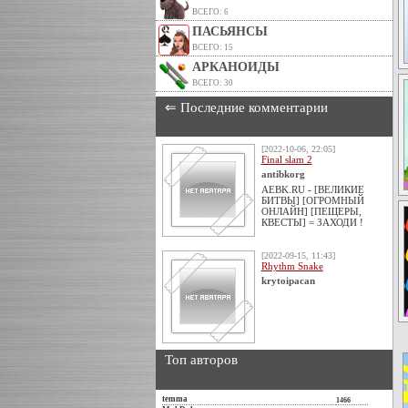
ВСЕГО: 6
ПАСЬЯНСЫ
ВСЕГО: 15
АРКАНОИДЫ
ВСЕГО: 30
⇐ Последние комментарии
[2022-10-06, 22:05]
Final slam 2
antibkorg
AEBK.RU - [ВЕЛИКИЕ
БИТВЫ] [ОГРОМНЫЙ
ОНЛАЙН] [ПЕЩЕРЫ,
КВЕСТЫ] = ЗАХОДИ !
[2022-09-15, 11:43]
Rhythm Snake
krytoipacan
Топ авторов
temma
1466