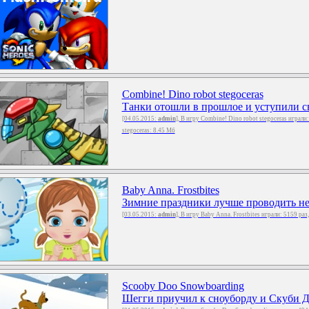
Combine! Dino robot stegoceras
Танки отошли в прошлое и уступили св
[04.05.2015:
admin
], В игру Combine! Dino robot stegoceras играли
stegoceras: 8.45 Мб
Baby Anna. Frostbites
Зимние праздники лучше проводить не 
[03.05.2015:
admin
], В игру Baby Anna. Frostbites играли: 5159 раз
Scooby Doo Snowboarding
Шегги приучил к сноуборду и Скуби Ду 