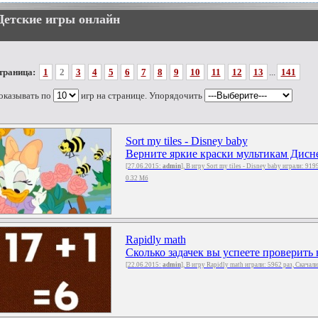
Детские игры онлайн
траница:
1
2
3
4
5
6
7
8
9
10
11
12
13
...
141
оказывать по
игр на странице. Упорядочить
Sort my tiles - Disney baby
Верните яркие краски мультикам Диснея
[27.06.2015:
admin
], В игру Sort my tiles - Disney baby играли: 919
0.32 Мб
Rapidly math
Сколько задачек вы успеете проверить в
[22.06.2015:
admin
], В игру Rapidly math играли: 5962 раз, Скачал