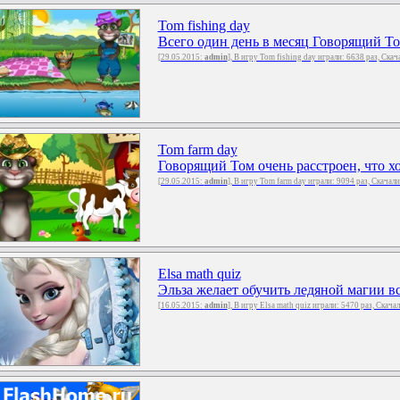
Tom fishing day
Всего один день в месяц Говорящий То
[29.05.2015:
admin
], В игру Tom fishing day играли: 6638 раз, Ска
Tom farm day
Говорящий Том очень расстроен, что хо
[29.05.2015:
admin
], В игру Tom farm day играли: 9094 раз, Скачал
Elsa math quiz
Эльза желает обучить ледяной магии вс
[16.05.2015:
admin
], В игру Elsa math quiz играли: 5470 раз, Скача