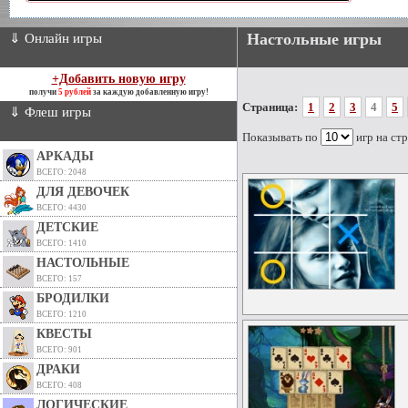
Настольные игры
⇓ Онлайн игры
+Добавить новую игру
получи
5 рублей
за каждую добавленную игру!
Страница:
1
2
3
4
5
⇓ Флеш игры
Показывать по
игр на ст
АРКАДЫ
ВСЕГО: 2048
ДЛЯ ДЕВОЧЕК
ВСЕГО: 4430
ДЕТСКИЕ
ВСЕГО: 1410
НАСТОЛЬНЫЕ
ВСЕГО: 157
БРОДИЛКИ
ВСЕГО: 1210
КВЕСТЫ
ВСЕГО: 901
ДРАКИ
ВСЕГО: 408
ЛОГИЧЕСКИЕ