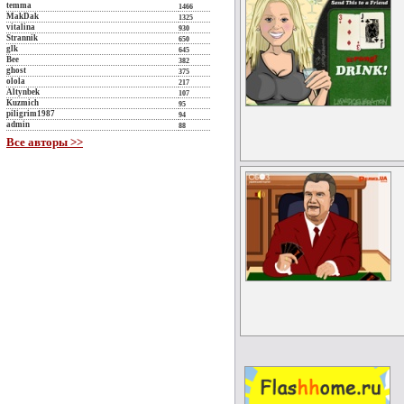
temma
1466
MakDak
1325
vitalina
930
Strannik
650
glk
645
Bee
382
ghost
375
olola
217
Altynbek
107
Kuzmich
95
piligrim1987
94
admin
88
Все авторы >>