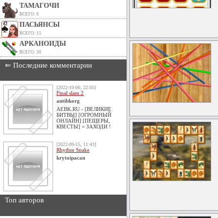
ТАМАГОЧИ
ВСЕГО: 6
ПАСЬЯНСЫ
ВСЕГО: 15
АРКАНОИДЫ
ВСЕГО: 30
⇐ Последние комментарии
[2022-10-06, 22:05]
Final slam 2
antibkorg
AEBK.RU - [ВЕЛИКИЕ
БИТВЫ] [ОГРОМНЫЙ
ОНЛАЙН] [ПЕЩЕРЫ,
КВЕСТЫ] = ЗАХОДИ !
[2022-09-15, 11:43]
Rhythm Snake
krytoipacan
Топ авторов