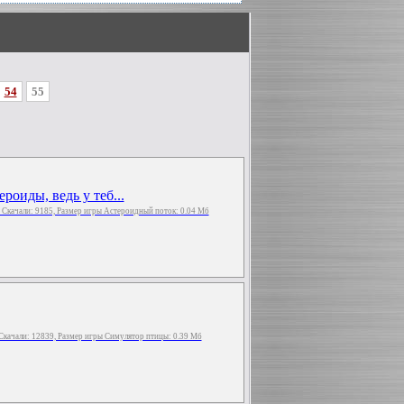
54
55
роиды, ведь у теб...
, Скачали: 9185, Размер игры Астероидный поток: 0.04 Мб
 Скачали: 12839, Размер игры Симулятор птицы: 0.39 Мб