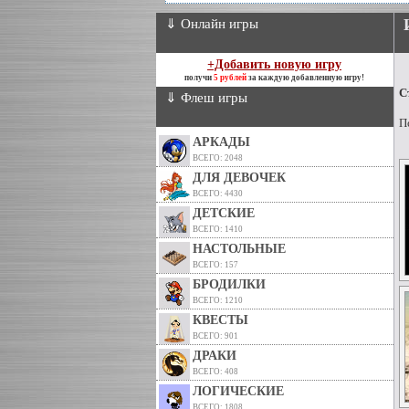
⇓ Онлайн игры
+Добавить новую игру
получи
5 рублей
за каждую добавленную игру!
С
⇓ Флеш игры
П
АРКАДЫ
ВСЕГО: 2048
ДЛЯ ДЕВОЧЕК
ВСЕГО: 4430
ДЕТСКИЕ
ВСЕГО: 1410
НАСТОЛЬНЫЕ
ВСЕГО: 157
БРОДИЛКИ
ВСЕГО: 1210
КВЕСТЫ
ВСЕГО: 901
ДРАКИ
ВСЕГО: 408
ЛОГИЧЕСКИЕ
ВСЕГО: 1808