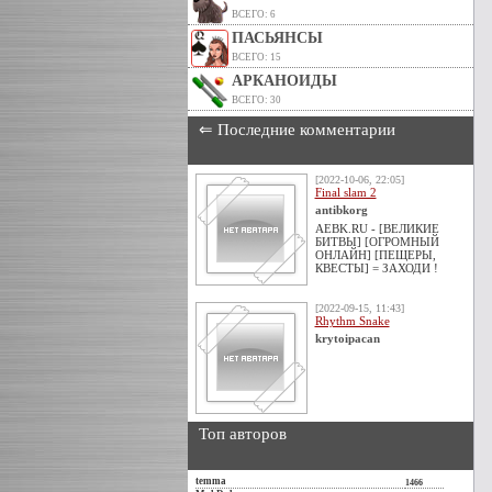
ВСЕГО: 6
ПАСЬЯНСЫ
ВСЕГО: 15
АРКАНОИДЫ
ВСЕГО: 30
⇐ Последние комментарии
[2022-10-06, 22:05]
Final slam 2
antibkorg
AEBK.RU - [ВЕЛИКИЕ
БИТВЫ] [ОГРОМНЫЙ
ОНЛАЙН] [ПЕЩЕРЫ,
КВЕСТЫ] = ЗАХОДИ !
[2022-09-15, 11:43]
Rhythm Snake
krytoipacan
Топ авторов
temma
1466