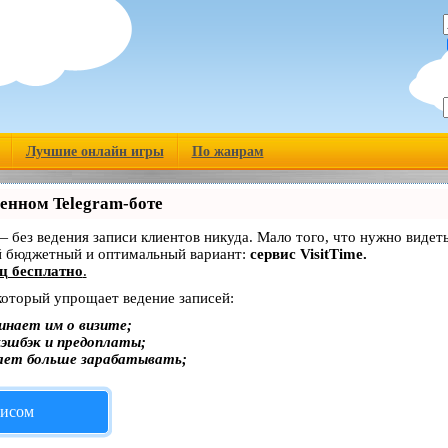
Лучшие онлайн игры
По жанрам
венном Telegram-боте
 — без ведения записи клиентов никуда. Мало того, что нужно видет
й бюджетный и оптимальный вариант:
сервис VisitTime.
ц бесплатно
.
 который упрощает ведение записей:
инает им о визите;
кэшбэк и предоплаты;
ает больше зарабатывать;
висом