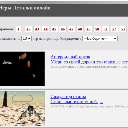
Игры Леталки онлайн
траница:
1
...
42
43
44
45
46
47
48
49
50
51
52
53
оказывать по
игр на странице. Упорядочить
Астероидный поток
Убери со своей дороги эти опасные асте
[24.06.2008:
vitalina
], В игру Астероидный поток играли: 7718 раз
Симулятор птицы
Стань властелином неба,...
[24.06.2008:
vitalina
], В игру Симулятор птицы играли: 26648 раз,