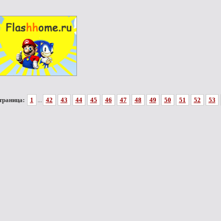
траница:
1
...
42
43
44
45
46
47
48
49
50
51
52
53