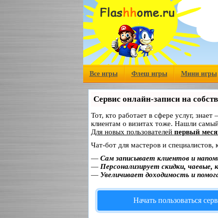
Все игры
Флеш игры
Мини игры
Сервис онлайн-записи на собст
Тот, кто работает в сфере услуг, знает
клиентам о визитах тоже. Нашли самы
Для новых пользователей
первый меся
Чат-бот для мастеров и специалистов,
—
Сам записывает клиентов и напом
—
Персонализирует скидки, чаевые, 
—
Увеличивает доходимость и помог
Начать пользоваться сер