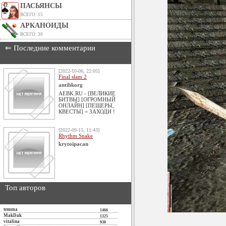
ПАСЬЯНСЫ
ВСЕГО: 15
АРКАНОИДЫ
ВСЕГО: 30
⇐ Последние комментарии
[2022-10-06, 22:05]
Final slam 2
antibkorg
AEBK.RU - [ВЕЛИКИЕ
БИТВЫ] [ОГРОМНЫЙ
ОНЛАЙН] [ПЕЩЕРЫ,
КВЕСТЫ] = ЗАХОДИ !
[2022-09-15, 11:43]
Rhythm Snake
krytoipacan
Топ авторов
temma
1466
MakDak
1325
vitalina
930