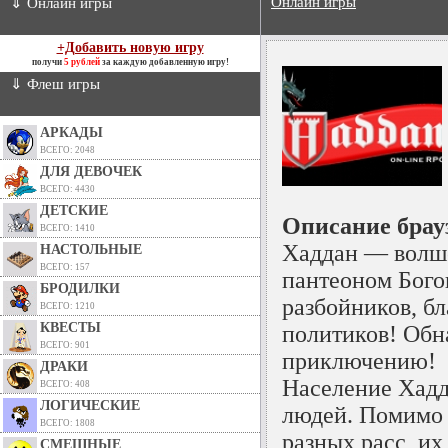
Онлайн игры
⇓ Онлайн игры
+Добавить новую игру
получи
5 рублей
за каждую добавленную игру!
⇓ Флеш игры
АРКАДЫ
ВСЕГО: 2048
ДЛЯ ДЕВОЧЕК
ВСЕГО: 4430
ДЕТСКИЕ
Описание брау
ВСЕГО: 1410
Хаддан — волш
НАСТОЛЬНЫЕ
ВСЕГО: 157
пантеоном Бого
БРОДИЛКИ
разбойников, б
ВСЕГО: 1210
КВЕСТЫ
политиков! Обн
ВСЕГО: 901
приключению!
ДРАКИ
Население Хадд
ВСЕГО: 408
ЛОГИЧЕСКИЕ
людей. Помимо 
ВСЕГО: 1808
разных расс, их
СМЕШНЫЕ