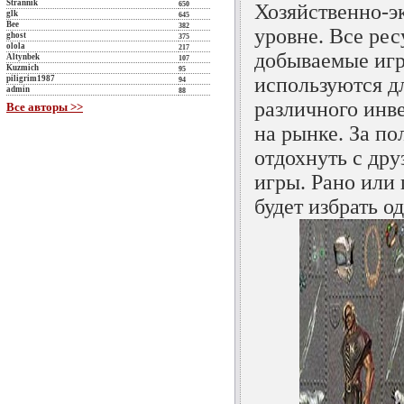
Strannik
650
Хозяйственно-э
glk
645
Bee
382
уровне. Все рес
ghost
375
olola
217
добываемые иг
Altynbek
107
Kuzmich
95
используются д
piligrim1987
94
admin
88
различного инв
Все авторы >>
на рынке. За п
отдохнуть с дру
игры. Рано или
будет избрать о