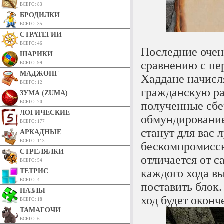
ВСЕГО: 83
БРОДИЛКИ
ВСЕГО: 35
СТРАТЕГИИ
ВСЕГО: 46
Последние очен
ШАРИКИ
сравнению с пе
ВСЕГО: 99
МАДЖОНГ
Хаддане начисля
ВСЕГО: 12
гражданскую ра
ЗУМА (ZUMA)
ВСЕГО: 20
полученные сбе
ЛОГИЧЕСКИЕ
обмундирование
ВСЕГО: 177
станут для вас
АРКАДНЫЕ
ВСЕГО: 113
бескомпромиссн
СТРЕЛЯЛКИ
отличается от 
ВСЕГО: 54
каждого хода вы
ТЕТРИС
ВСЕГО: 4
поставить блок.
ПАЗЛЫ
ход будет оконч
ВСЕГО: 18
ТАМАГОЧИ
ВСЕГО: 6