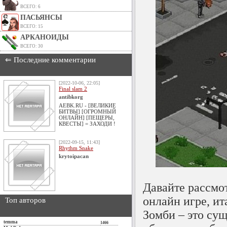
ВСЕГО: 6
ПАСЬЯНСЫ
ВСЕГО: 15
АРКАНОИДЫ
ВСЕГО: 30
⇐ Последние комментарии
[2022-10-06, 22:05]
Final slam 2
antibkorg
AEBK.RU - [ВЕЛИКИЕ
БИТВЫ] [ОГРОМНЫЙ
ОНЛАЙН] [ПЕЩЕРЫ,
КВЕСТЫ] = ЗАХОДИ !
[2022-09-15, 11:43]
Rhythm Snake
krytoipacan
Давайте рассм
онлайн игре, ит
Топ авторов
Зомби – это сущ
temma
1466