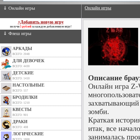
Онлайн игры
⇓ Онлайн игры
+Добавить новую игру
получи
5 рублей
за каждую добавленную игру!
⇓ Флеш игры
АРКАДЫ
ВСЕГО: 2048
ДЛЯ ДЕВОЧЕК
ВСЕГО: 4430
ДЕТСКИЕ
Описание брау
ВСЕГО: 1410
Онлайн игра Z-
НАСТОЛЬНЫЕ
ВСЕГО: 157
многопользоват
БРОДИЛКИ
захватывающий 
ВСЕГО: 1210
КВЕСТЫ
зомби.
ВСЕГО: 901
Краткая история
ДРАКИ
итак, все начал
ВСЕГО: 408
ЛОГИЧЕСКИЕ
занималась про
ВСЕГО: 1808