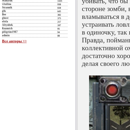
убивать, что бы
MakDak
1325
vitalina
930
стороне зомби, 
Strannik
650
glk
645
вламываться в 
Bee
382
ghost
375
olola
217
устраивать лов
Altynbek
107
Kuzmich
95
в одиночку, так
piligrim1987
94
admin
88
Правда, пойман
Все авторы >>
коллективной о
достаточно хоро
делая своего л