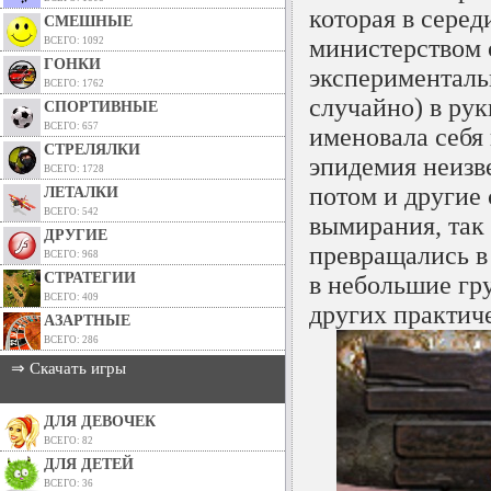
которая в серед
СМЕШНЫЕ
министерством 
ВСЕГО: 1092
ГОНКИ
эксперименталь
ВСЕГО: 1762
случайно) в рук
СПОРТИВНЫЕ
ВСЕГО: 657
именовала себя 
СТРЕЛЯЛКИ
эпидемия неизв
ВСЕГО: 1728
потом и другие 
ЛЕТАЛКИ
ВСЕГО: 542
вымирания, так
ДРУГИЕ
превращались в
ВСЕГО: 968
СТРАТЕГИИ
в небольшие гр
ВСЕГО: 409
других практич
АЗАРТНЫЕ
ВСЕГО: 286
⇒ Скачать игры
ДЛЯ ДЕВОЧЕК
ВСЕГО: 82
ДЛЯ ДЕТЕЙ
ВСЕГО: 36