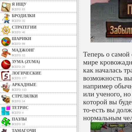
Я ИЩУ
ВСЕГО: 83
БРОДИЛКИ
ВСЕГО: 35
СТРАТЕГИИ
ВСЕГО: 46
ШАРИКИ
ВСЕГО: 99
МАДЖОНГ
Теперь о самой
ВСЕГО: 12
мире кровожадны
ЗУМА (ZUMA)
ВСЕГО: 20
как началась тр
ЛОГИЧЕСКИЕ
возможность вы
ВСЕГО: 177
например обычн
АРКАДНЫЕ
ВСЕГО: 113
или ученого, но
СТРЕЛЯЛКИ
которой вы буд
ВСЕГО: 54
ТЕТРИС
то-есть вы долж
ВСЕГО: 4
нормальным чел
ПАЗЛЫ
ВСЕГО: 18
ТАМАГОЧИ