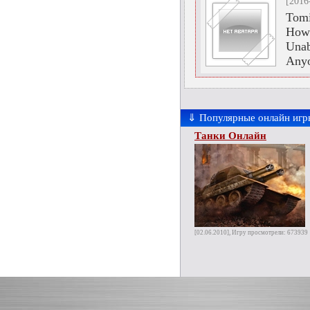
[2016
Tomi
Howe
Unab
Anyo
⇓ Популярные онлайн игр
Танки Онлайн
[02.06.2010], Игру просмотрели: 673939