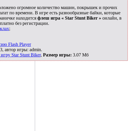
положено огромное количество машин, покрышек и прочих
льтат по времени. В игре есть разнообразные байки, которые
траничке находится
флеш игра « Star Stunt Biker »
онлайн, в
платно без регистрации.
клах
;
ию Flash Player
3, автор игры: admin.
игру Star Stunt Biker
,
Размер игры:
3.07 Мб