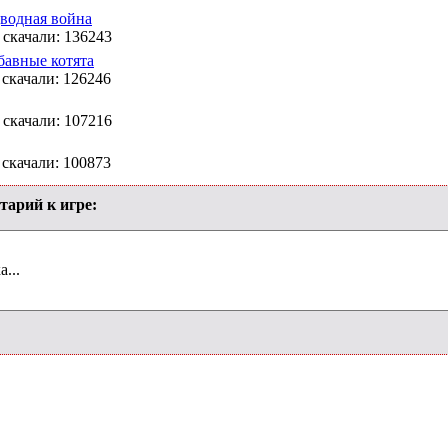
водная война
 скачали: 136243
бавные котята
 скачали: 126246
 скачали: 107216
 скачали: 100873
тарий к игре:
...