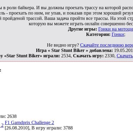
 в роли байкера. И вы должны проехать трассу на которой рас
ль - проехать по ним, не упав, и показав при этом хороший резу
 пройденой трассой. Ваша задача пройти все трассы. На этой с
которую вы можете играть онлайн совершенно бес
Другие игры:
Гонки на мотоци
Категории:
Гонки
;
Не видно игру?
Скачайте последнюю верс
Игра « Star Stunt Biker » добавлена:
19.05.201
у «Star Stunt Biker» играли:
2534,
Скачать игру:
2330,
Скачать 
:
али: 2638
F1 Garndprix Challenge 2
[26.08.2010], В игру играли: 3788