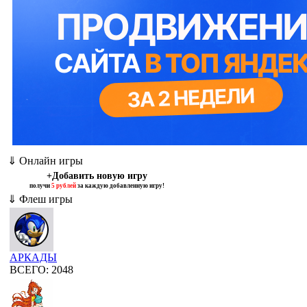
⇓ Онлайн игры
+Добавить новую игру
получи
5 рублей
за каждую добавленную игру!
⇓ Флеш игры
АРКАДЫ
ВСЕГО: 2048