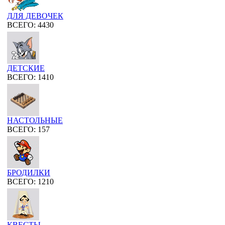
ДЛЯ ДЕВОЧЕК
ВСЕГО: 4430
ДЕТСКИЕ
ВСЕГО: 1410
НАСТОЛЬНЫЕ
ВСЕГО: 157
БРОДИЛКИ
ВСЕГО: 1210
КВЕСТЫ