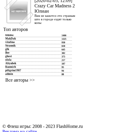
[2020-02-05, 12:09]
Crazy Car Madness 2
Юлиан
Вам не кажетсо ето страным
што в городе ездят только
копы
Топ авторов
temma
1466
MakDak
1325
vitalina
930
Strannik
650
glk
645
Bee
382
ghost
375
olola
217
Altynbek
107
Kuzmich
95
piligrim1987
94
admin
88
Все авторы >>
© Флеш игры: 2008 - 2023 FlashHome.ru
Реклама на сайте