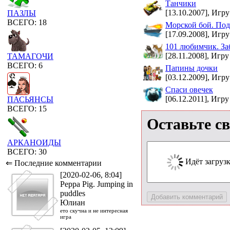
Танчики
[13.10.2007], Игру
ПАЗЛЫ
ВСЕГО: 18
Морской бой. Под
[17.09.2008], Игру
101 любимчик. За
[28.11.2008], Игру
ТАМАГОЧИ
ВСЕГО: 6
Папины дочки
[03.12.2009], Игру
Спаси овечек
[06.12.2011], Игру
ПАСЬЯНСЫ
ВСЕГО: 15
Оставьте с
АРКАНОИДЫ
ВСЕГО: 30
Идёт загрузка
⇐ Последние комментарии
[2020-02-06, 8:04]
Peppa Pig. Jumping in
puddles
Юлиан
ето скучна и не интересная
игра