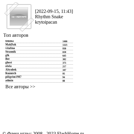
[2022-09-15, 11:43]
Rhythm Snake
krytoipacan
Топ авторов
temma
1466
MakDak
1325
vitalina
930
Strannik
650
glk
645
Bee
382
ghost
375
olola
217
Altynbek
107
Kuzmich
95
piligrim1987
94
admin
88
Все авторы >>
© Флеш игры: 2008 - 2023 FlashHome.ru