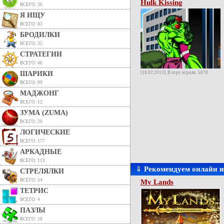
Hulk Kissing
ВСЕГО: 36
Я ИЩУ
ВСЕГО: 83
БРОДИЛКИ
ВСЕГО: 35
СТРАТЕГИИ
ВСЕГО: 46
ШАРИКИ
[18.02.2013], В игру играли: 5078
ВСЕГО: 99
МАДЖОНГ
ВСЕГО: 12
ЗУМА (ZUMA)
ВСЕГО: 20
ЛОГИЧЕСКИЕ
ВСЕГО: 177
АРКАДНЫЕ
ВСЕГО: 113
⇓
Рекомендуем онлайн 
СТРЕЛЯЛКИ
ВСЕГО: 54
My Lands
ТЕТРИС
ВСЕГО: 4
ПАЗЛЫ
ВСЕГО: 18