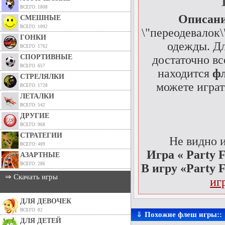
ВСЕГО: 1808
Описани
СМЕШНЫЕ
ВСЕГО: 1092
\"переодевалок
ГОНКИ
одежды. Дл
ВСЕГО: 1762
СПОРТИВНЫЕ
достаточно в
ВСЕГО: 657
находится
фл
СТРЕЛЯЛКИ
можете играт
ВСЕГО: 1728
ЛЕТАЛКИ
ВСЕГО: 542
ДРУГИЕ
ВСЕГО: 968
СТРАТЕГИИ
Не видно 
ВСЕГО: 409
Игра « Party F
АЗАРТНЫЕ
ВСЕГО: 286
В игру «Party 
⇒ Скачать игры
иг
ДЛЯ ДЕВОЧЕК
ВСЕГО: 82
⇓
Похожие флеш игры::
ДЛЯ ДЕТЕЙ