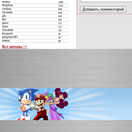
temma
1466
MakDak
1325
vitalina
930
Strannik
650
glk
645
Bee
382
ghost
375
olola
217
Altynbek
107
Kuzmich
95
piligrim1987
94
admin
88
Все авторы >>