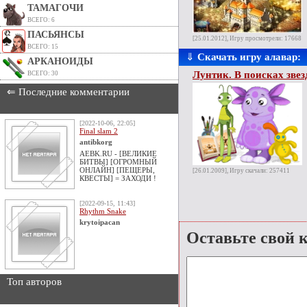
ТАМАГОЧИ
ВСЕГО: 6
ПАСЬЯНСЫ
[25.01.2012], Игру просмотрели: 17668
ВСЕГО: 15
⇓
Скачать игру алавар:
АРКАНОИДЫ
Лунтик. В поисках зве
ВСЕГО: 30
⇐ Последние комментарии
[2022-10-06, 22:05]
Final slam 2
antibkorg
AEBK.RU - [ВЕЛИКИЕ
БИТВЫ] [ОГРОМНЫЙ
ОНЛАЙН] [ПЕЩЕРЫ,
[26.01.2009], Игру скачали: 257411
КВЕСТЫ] = ЗАХОДИ !
[2022-09-15, 11:43]
Rhythm Snake
krytoipacan
Оставьте свой 
Топ авторов