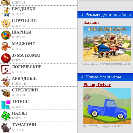
ВСЕГО: 83
БРОДИЛКИ
⇓ Рекомендуем онлайн иг
ВСЕГО: 35
СТРАТЕГИИ
ikariam
ВСЕГО: 46
ШАРИКИ
ВСЕГО: 99
МАДЖОНГ
ВСЕГО: 12
ЗУМА (ZUMA)
ВСЕГО: 20
[26.01.2012], Игру просмотрели: 20635
ЛОГИЧЕСКИЕ
ВСЕГО: 177
⇓ Новые флеш игры
АРКАДНЫЕ
ВСЕГО: 113
Pickup Driver
СТРЕЛЯЛКИ
ВСЕГО: 54
ТЕТРИС
ВСЕГО: 4
ПАЗЛЫ
ВСЕГО: 18
ТАМАГОЧИ
[03.02.2021], В игру играли: 982
ВСЕГО: 6