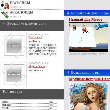
ПАСЬЯНСЫ
ВСЕГО: 15
АРКАНОИДЫ
⇓ Популярные флеш игры
ВСЕГО: 30
Пьяный Дед Мороз
⇐ Последние комментарии
[2022-10-06, 22:05]
Final slam 2
antibkorg
AEBK.RU - [ВЕЛИКИЕ
БИТВЫ] [ОГРОМНЫЙ
ОНЛАЙН] [ПЕЩЕРЫ,
[28.08.2010], В игру играли: 1480163
КВЕСТЫ] = ЗАХОДИ !
[2022-09-15, 11:43]
Rhythm Snake
krytoipacan
⇓ Новые мини игры
Мрачные истории. Неве
Топ авторов
temma
1466
MakDak
1325
vitalina
930