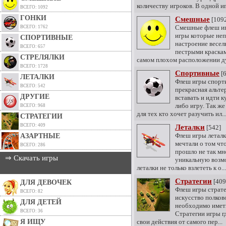
количеству игроков. В одной иг.
ВСЕГО: 1092
ГОНКИ
Смешные
[109
Смешные флеш иг
ВСЕГО: 1762
игры которые не
СПОРТИВНЫЕ
настроение весе
ВСЕГО: 657
пестрыми краскам
СТРЕЛЯЛКИ
самом плохом расположении ду
ВСЕГО: 1728
Спортивные
[6
ЛЕТАЛКИ
Флеш игры спорт
ВСЕГО: 542
прекрасная альте
ДРУГИЕ
вставать и идти к
либо игру. Так ж
ВСЕГО: 968
для тех кто хочет разучить ил..
СТРАТЕГИИ
ВСЕГО: 409
Леталки
[542]
Флеш игры леталк
АЗАРТНЫЕ
мечтали о том что
ВСЕГО: 286
прошло не так мн
⇒ Скачать игры
уникальную возм
леталки не только взлететь к о...
Стратегии
[409
ДЛЯ ДЕВОЧЕК
Флеш игры стратег
ВСЕГО: 82
искусство полков
ДЛЯ ДЕТЕЙ
необходимо имет
ВСЕГО: 36
Стратегии игры 
Я ИЩУ
свои действия от самого пер...