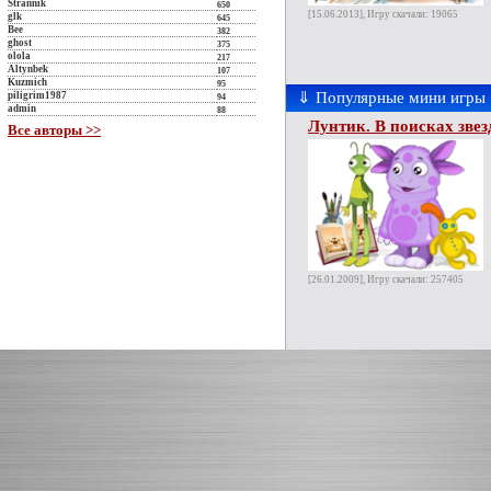
Strannik
650
[15.06.2013], Игру скачали: 19065
glk
645
Bee
382
ghost
375
olola
217
Altynbek
107
Kuzmich
95
⇓ Популярные мини игры
piligrim1987
94
admin
88
Лунтик. В поисках зве
Все авторы >>
[26.01.2009], Игру скачали: 257405