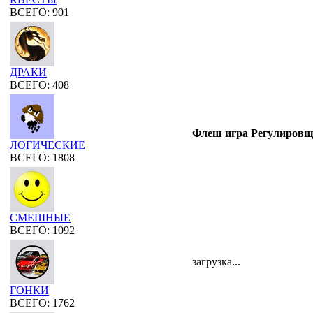
ВСЕГО: 901
ДРАКИ
ВСЕГО: 408
Флеш игра Регулировщ
ЛОГИЧЕСКИЕ
ВСЕГО: 1808
СМЕШНЫЕ
ВСЕГО: 1092
загрузка...
ГОНКИ
ВСЕГО: 1762