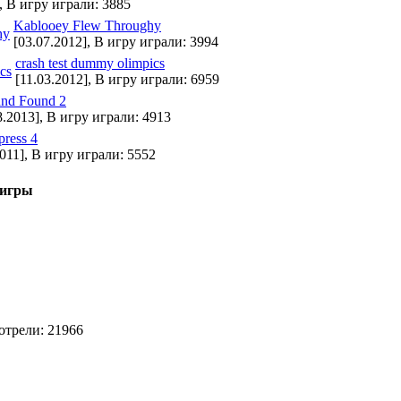
], В игру играли: 3885
Kablooey Flew Throughy
[03.07.2012], В игру играли: 3994
crash test dummy olimpics
[11.03.2012], В игру играли: 6959
and Found 2
8.2013], В игру играли: 4913
press 4
2011], В игру играли: 5552
 игры
отрели: 21966