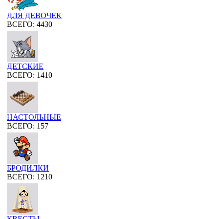
ДЛЯ ДЕВОЧЕК
ВСЕГО: 4430
ДЕТСКИЕ
ВСЕГО: 1410
НАСТОЛЬНЫЕ
ВСЕГО: 157
БРОДИЛКИ
ВСЕГО: 1210
КВЕСТЫ