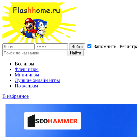
Запомнить | Регистр
Все игры
Флеш игры
Мини игры
Лучшие онлайн игры
По жанрам
В избранное