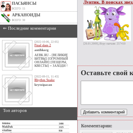
Лунтик. В поисках зве
ПАСЬЯНСЫ
ВСЕГО: 15
АРКАНОИДЫ
ВСЕГО: 30
⇐ Последние комментарии
[2022-10-06, 22:05]
[26.01.2009], Игру скачали: 257410
Final slam 2
antibkorg
AEBK.RU - [ВЕЛИКИЕ
БИТВЫ] [ОГРОМНЫЙ
ОНЛАЙН] [ПЕЩЕРЫ,
КВЕСТЫ] = ЗАХОДИ !
Оставьте свой 
[2022-09-15, 11:43]
Rhythm Snake
krytoipacan
Топ авторов
temma
1466
Комментарии:
MakDak
1325
vitalina
930