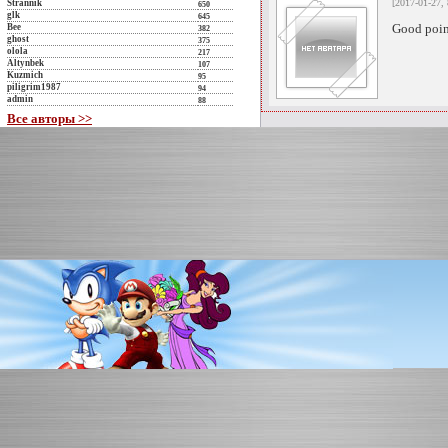
[2017-01-27, 
Strannik
650
glk
645
Good point
Bee
382
ghost
375
olola
217
Altynbek
107
Kuzmich
95
piligrim1987
94
admin
88
Все авторы >>