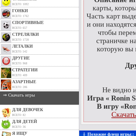
ВСЕГО: 1092
карты, которы
ГОНКИ
Часть карт выд
ВСЕГО: 1762
СПОРТИВНЫЕ
и они находятся
ВСЕГО: 657
чтобы перем
СТРЕЛЯЛКИ
страничке н
ВСЕГО: 1728
ЛЕТАЛКИ
которую вы 
ВСЕГО: 542
ДРУГИЕ
Др
ВСЕГО: 968
СТРАТЕГИИ
ВСЕГО: 409
АЗАРТНЫЕ
ВСЕГО: 286
Не видно 
⇒ Скачать игры
Игра « Ronin S
В игру «Ron
ДЛЯ ДЕВОЧЕК
Скачать
ВСЕГО: 82
ДЛЯ ДЕТЕЙ
ВСЕГО: 36
Я ИЩУ
⇓
Похожие флеш игры::