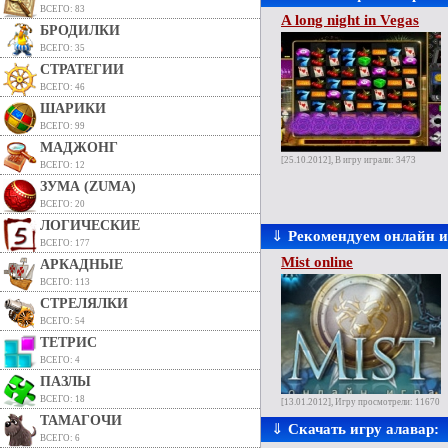
ВСЕГО: 83
A long night in Vegas
БРОДИЛКИ
ВСЕГО: 35
СТРАТЕГИИ
ВСЕГО: 46
ШАРИКИ
ВСЕГО: 99
МАДЖОНГ
[25.10.2012], В игру играли: 3473
ВСЕГО: 12
ЗУМА (ZUMA)
ВСЕГО: 20
ЛОГИЧЕСКИЕ
⇓
Рекомендуем онлайн 
ВСЕГО: 177
Mist online
АРКАДНЫЕ
ВСЕГО: 113
СТРЕЛЯЛКИ
ВСЕГО: 54
ТЕТРИС
ВСЕГО: 4
ПАЗЛЫ
ВСЕГО: 18
[13.01.2012], Игру просмотрели: 11670
ТАМАГОЧИ
⇓
Скачать игру алавар:
ВСЕГО: 6