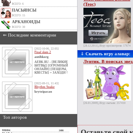
(Теос)
ВСЕГО: 6
ПАСЬЯНСЫ
ВСЕГО: 15
АРКАНОИДЫ
ВСЕГО: 30
⇐ Последние комментарии
[28.12.2011], Игру просмотрели: 17674
[2022-10-06, 22:05]
Final slam 2
⇓
Скачать игру алавар:
antibkorg
Лунтик. В поисках зве
AEBK.RU - [ВЕЛИКИЕ
БИТВЫ] [ОГРОМНЫЙ
ОНЛАЙН] [ПЕЩЕРЫ,
КВЕСТЫ] = ЗАХОДИ !
[2022-09-15, 11:43]
Rhythm Snake
krytoipacan
[26.01.2009], Игру скачали: 257410
Топ авторов
Оставьте свой 
temma
1466