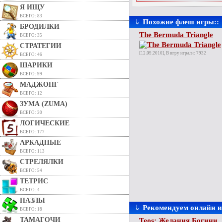
Я ИЩУ
ВСЕГО: 83
⇓
Похожие флеш игры::
БРОДИЛКИ
The Bermuda Triangle
ВСЕГО: 35
СТРАТЕГИИ
[12.09.2010], В игру играли: 7932
ВСЕГО: 46
ШАРИКИ
ВСЕГО: 99
МАДЖОНГ
ВСЕГО: 12
ЗУМА (ZUMA)
ВСЕГО: 20
ЛОГИЧЕСКИЕ
ВСЕГО: 177
АРКАДНЫЕ
ВСЕГО: 113
СТРЕЛЯЛКИ
ВСЕГО: 54
ТЕТРИС
ВСЕГО: 4
ПАЗЛЫ
⇓
Рекомендуем онлайн 
ВСЕГО: 18
ТАМАГОЧИ
Teos: Желания Богини