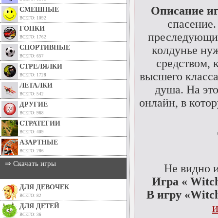
Описание и
СМЕШНЫЕ
ВСЕГО: 1092
спасение.
ГОНКИ
преследующих 
ВСЕГО: 1762
СПОРТИВНЫЕ
колдунье нуж
ВСЕГО: 657
средством, 
СТРЕЛЯЛКИ
высшего класса.
ВСЕГО: 1728
ЛЕТАЛКИ
душа. На эт
ВСЕГО: 542
онлайн, в кото
ДРУГИЕ
ВСЕГО: 968
СТРАТЕГИИ
ВСЕГО: 409
АЗАРТНЫЕ
ВСЕГО: 286
⇒ Скачать игры
Не видно 
Игра « Witch
ДЛЯ ДЕВОЧЕК
В игру «Witc
ВСЕГО: 82
и
ДЛЯ ДЕТЕЙ
ВСЕГО: 36