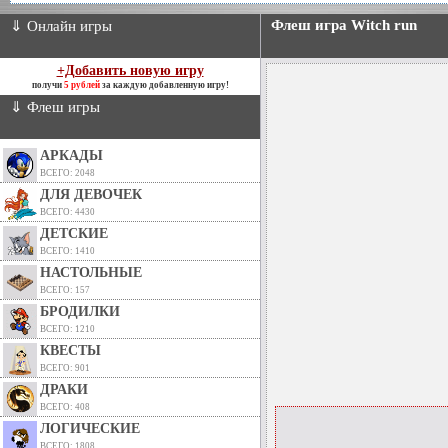
Флеш игра Witch run
⇓ Онлайн игры
+Добавить новую игру
получи
5 рублей
за каждую добавленную игру!
⇓ Флеш игры
АРКАДЫ
ВСЕГО: 2048
ДЛЯ ДЕВОЧЕК
ВСЕГО: 4430
ДЕТСКИЕ
ВСЕГО: 1410
НАСТОЛЬНЫЕ
ВСЕГО: 157
БРОДИЛКИ
ВСЕГО: 1210
КВЕСТЫ
ВСЕГО: 901
ДРАКИ
ВСЕГО: 408
ЛОГИЧЕСКИЕ
ВСЕГО: 1808