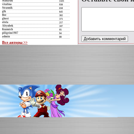
MakDak
1325
vitalina
930
Strannik
650
glk
645
Bee
382
ghost
375
olola
217
Altynbek
107
Kuzmich
95
piligrim1987
94
admin
88
Все авторы >>