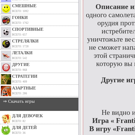
Описание 
СМЕШНЫЕ
ВСЕГО: 1092
одного самолет
ГОНКИ
орудия прот
ВСЕГО: 1762
СПОРТИВНЫЕ
истребите
ВСЕГО: 657
уничтожьте вес
СТРЕЛЯЛКИ
не сможет напа
ВСЕГО: 1728
ЛЕТАЛКИ
этой странич
ВСЕГО: 542
которую вы 
ДРУГИЕ
ВСЕГО: 968
СТРАТЕГИИ
Другие и
ВСЕГО: 409
АЗАРТНЫЕ
ВСЕГО: 286
⇒ Скачать игры
Не видно 
ДЛЯ ДЕВОЧЕК
Игра « Frant
ВСЕГО: 82
В игру «Frant
ДЛЯ ДЕТЕЙ
ВСЕГО: 36