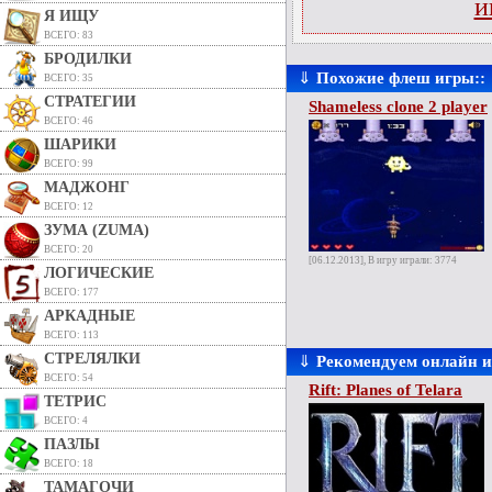
и
Я ИЩУ
ВСЕГО: 83
БРОДИЛКИ
⇓
Похожие флеш игры::
ВСЕГО: 35
СТРАТЕГИИ
Shameless clone 2 player
ВСЕГО: 46
ШАРИКИ
ВСЕГО: 99
МАДЖОНГ
ВСЕГО: 12
ЗУМА (ZUMA)
ВСЕГО: 20
[06.12.2013], В игру играли: 3774
ЛОГИЧЕСКИЕ
ВСЕГО: 177
АРКАДНЫЕ
ВСЕГО: 113
СТРЕЛЯЛКИ
⇓
Рекомендуем онлайн 
ВСЕГО: 54
Rift: Planes of Telara
ТЕТРИС
ВСЕГО: 4
ПАЗЛЫ
ВСЕГО: 18
ТАМАГОЧИ