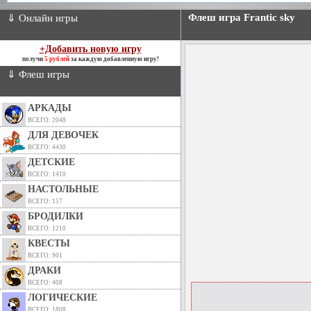
Флеш игра Frantic sky
⇓ Онлайн игры
+Добавить новую игру
получи
5 рублей
за каждую добавленную игру!
⇓ Флеш игры
АРКАДЫ
ВСЕГО: 2048
ДЛЯ ДЕВОЧЕК
ВСЕГО: 4430
ДЕТСКИЕ
ВСЕГО: 1410
НАСТОЛЬНЫЕ
ВСЕГО: 157
БРОДИЛКИ
ВСЕГО: 1210
КВЕСТЫ
ВСЕГО: 901
ДРАКИ
ВСЕГО: 408
ЛОГИЧЕСКИЕ
ВСЕГО: 1808