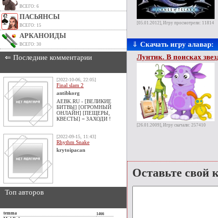
ВСЕГО: 6
ПАСЬЯНСЫ
[05.01.2012], Игру просмотрели: 11814
ВСЕГО: 15
АРКАНОИДЫ
⇓
Скачать игру алавар:
ВСЕГО: 30
Лунтик. В поисках зве
⇐ Последние комментарии
[2022-10-06, 22:05]
Final slam 2
antibkorg
AEBK.RU - [ВЕЛИКИЕ
БИТВЫ] [ОГРОМНЫЙ
ОНЛАЙН] [ПЕЩЕРЫ,
КВЕСТЫ] = ЗАХОДИ !
[26.01.2009], Игру скачали: 257410
[2022-09-15, 11:43]
Rhythm Snake
krytoipacan
Оставьте свой 
Топ авторов
temma
1466