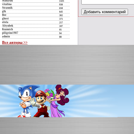
MakDak
1325
vitalina
930
Strannik
650
glk
645
Bee
382
ghost
375
olola
217
Altynbek
107
Kuzmich
95
piligrim1987
94
admin
88
Все авторы >>