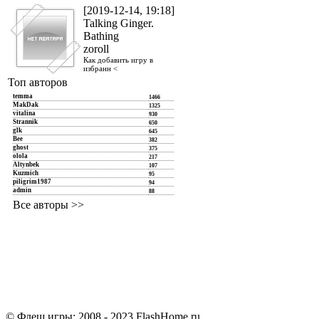
[2019-12-14, 19:18]
Talking Ginger.
Bathing
zoroll
Как добавить игру в
избранн <
Топ авторов
temma
1466
MakDak
1325
vitalina
930
Strannik
650
glk
645
Bee
382
ghost
375
olola
217
Altynbek
107
Kuzmich
95
piligrim1987
94
admin
88
Все авторы >>
© Флеш игры: 2008 - 2023 FlashHome.ru