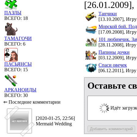
[26.01.2009],
ПАЗЛЫ
Танчики
ВСЕГО: 18
[13.10.2007], Игру
Морской бой. Под
[17.09.2008], Игру
ТАМАГОЧИ
101 любимчик. За
ВСЕГО: 6
[28.11.2008], Игру
Папины дочки
[03.12.2009], Игру
ПАСЬЯНСЫ
Спаси овечек
ВСЕГО: 15
[06.12.2011], Игру
Оставьте с
АРКАНОИДЫ
ВСЕГО: 30
⇐ Последние комментарии
Идёт загрузка
[2020-01-25, 22:56]
Mermaid Wedding