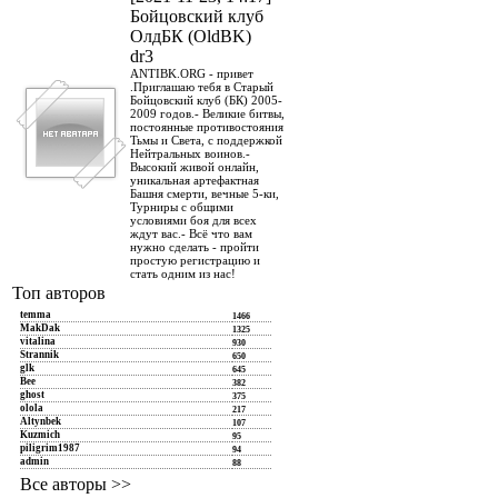
Бойцовский клуб
ОлдБК (OldBK)
dr3
ANTIBK.ORG - привет
.Приглашаю тебя в Старый
Бойцовский клуб (БК) 2005-
2009 годов.- Великие битвы,
постоянные противостояния
Тьмы и Света, с поддержкой
Нейтральных воинов.-
Высокий живой онлайн,
уникальная артефактная
Башня смерти, вечные 5-ки,
Турниры с общими
условиями боя для всех
ждут вас.- Всё что вам
нужно сделать - пройти
простую регистрацию и
стать одним из нас!
Топ авторов
temma
1466
MakDak
1325
vitalina
930
Strannik
650
glk
645
Bee
382
ghost
375
olola
217
Altynbek
107
Kuzmich
95
piligrim1987
94
admin
88
Все авторы >>