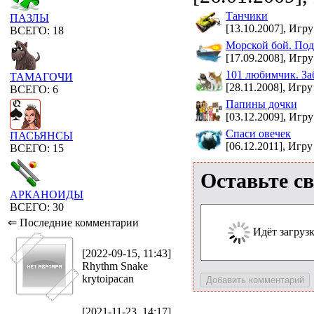
Танчики
ПАЗЛЫ
[13.10.2007], Игру
ВСЕГО: 18
Морской бой. Под
[17.09.2008], Игру
101 любимчик. За
ТАМАГОЧИ
[28.11.2008], Игру
ВСЕГО: 6
Папины дочки
[03.12.2009], Игру
Спаси овечек
ПАСЬЯНСЫ
[06.12.2011], Игру
ВСЕГО: 15
Оставьте с
АРКАНОИДЫ
ВСЕГО: 30
⇐ Последние комментарии
Идёт загрузка
[2022-09-15, 11:43]
Rhythm Snake
krytoipacan
[2021-11-23, 14:17]