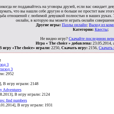
икогда не поддавайтесь на уговоры друзей, если вас ожидает дев
думать, что вы нашли себе другую и больше не простит вам этого
дьба отношений с любимой девушкой полностью в ваших руках. 
онлайн, в которую вы можете играть онлайн совершенн
Другие игры:
Пазлы онлайн
;
Выход из ком
Категории:
Квесты
;
Не видно игру?
Скачайте последнюю верс
Игра « The choice » добавлена:
23.05.2014, 
В игру «The choice» играли:
2250,
Скачать игру:
2156,
Скачать 
:
зод 3
ли: 2952
], В игру играли: 2148
y Adventures
08.2013], В игру играли: 2124
es: find numbers
.01.2014], В игру играли: 1931