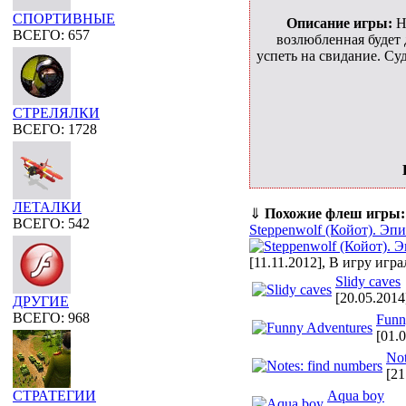
СПОРТИВНЫЕ
Описание игры:
Н
ВСЕГО: 657
возлюбленная будет 
успеть на свидание. Су
СТРЕЛЯЛКИ
ВСЕГО: 1728
ЛЕТАЛКИ
⇓
Похожие флеш игры:
ВСЕГО: 542
Steppenwolf (Койот). Эпи
[11.11.2012], В игру игра
Slidy caves
[20.05.2014
ДРУГИЕ
ВСЕГО: 968
Funn
[01.
Not
[21
Aqua boy
СТРАТЕГИИ