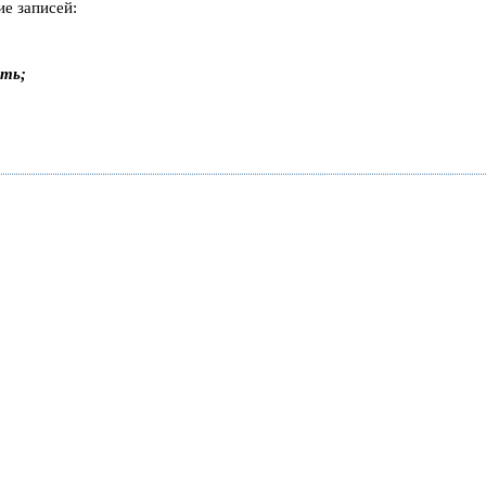
ие записей:
ать;