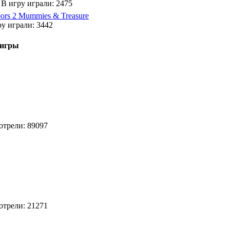
, В игру играли: 2475
ors 2 Mummies & Treasure
ру играли: 3442
 игры
отрели: 89097
отрели: 21271