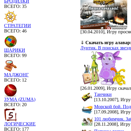
БРОДИЛКИ
ВСЕГО: 35
СТРАТЕГИИ
ВСЕГО: 46
[30.04.2010], Игру просм
⇓
Скачать игру алавар
Лунтик. В поисках звез
ШАРИКИ
ВСЕГО: 99
МАДЖОНГ
ВСЕГО: 12
[26.01.2009], Игру скача
Танчики
ЗУМА (ZUMA)
[13.10.2007], Игру
ВСЕГО: 20
Морской бой. Под
[17.09.2008], Игру
101 любимчик. За
ЛОГИЧЕСКИЕ
[28.11.2008], Игру
ВСЕГО: 177