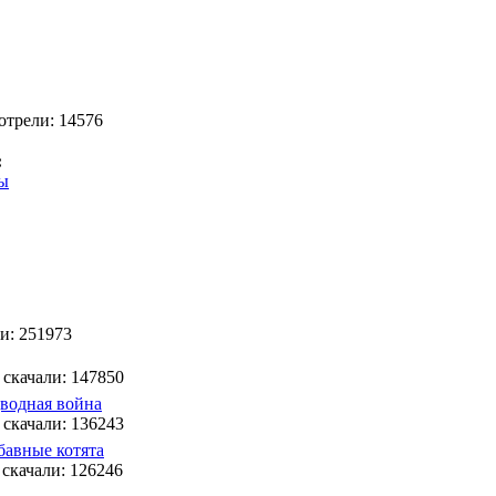
отрели: 14576
:
ды
ли: 251973
 скачали: 147850
водная война
 скачали: 136243
бавные котята
 скачали: 126246