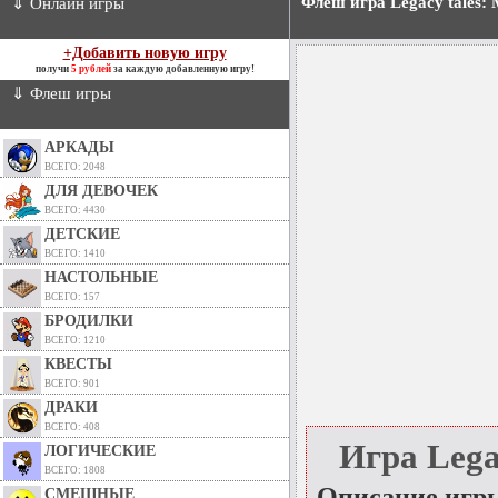
Флеш игра Legacy tales: M
⇓ Онлайн игры
+Добавить новую игру
получи
5 рублей
за каждую добавленную игру!
⇓ Флеш игры
АРКАДЫ
ВСЕГО: 2048
ДЛЯ ДЕВОЧЕК
ВСЕГО: 4430
ДЕТСКИЕ
ВСЕГО: 1410
НАСТОЛЬНЫЕ
ВСЕГО: 157
БРОДИЛКИ
ВСЕГО: 1210
КВЕСТЫ
ВСЕГО: 901
ДРАКИ
ВСЕГО: 408
Игра Legac
ЛОГИЧЕСКИЕ
ВСЕГО: 1808
Описание игр
СМЕШНЫЕ