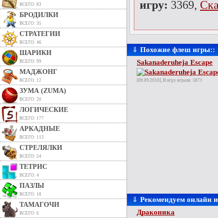
игру:
3369,
Ска
ВСЕГО: 83
БРОДИЛКИ
ВСЕГО: 35
СТРАТЕГИИ
ВСЕГО: 46
⇓
Похожие флеш игры::
ШАРИКИ
Sakanaderuheja Escape
ВСЕГО: 99
МАДЖОНГ
ВСЕГО: 12
[09.09.2010], В игру играли: 5871
ЗУМА (ZUMA)
ВСЕГО: 20
ЛОГИЧЕСКИЕ
ВСЕГО: 177
АРКАДНЫЕ
ВСЕГО: 113
СТРЕЛЯЛКИ
ВСЕГО: 54
ТЕТРИС
ВСЕГО: 4
ПАЗЛЫ
ВСЕГО: 18
⇓
Рекомендуем онлайн 
ТАМАГОЧИ
Драконика
ВСЕГО: 6