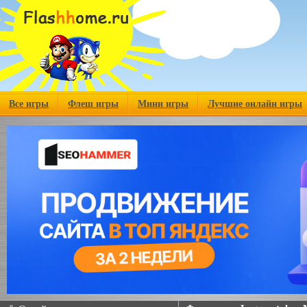
Все игры
Флеш игры
Мини игры
Лучшие онлайн игры