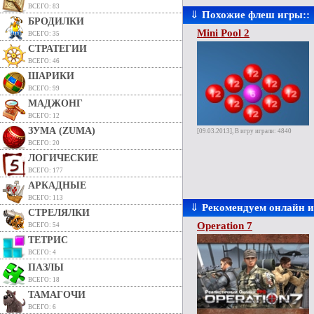
ВСЕГО: 83
⇓
Похожие флеш игры::
БРОДИЛКИ
Mini Pool 2
ВСЕГО: 35
СТРАТЕГИИ
ВСЕГО: 46
ШАРИКИ
ВСЕГО: 99
МАДЖОНГ
ВСЕГО: 12
ЗУМА (ZUMA)
[09.03.2013], В игру играли: 4840
ВСЕГО: 20
ЛОГИЧЕСКИЕ
ВСЕГО: 177
АРКАДНЫЕ
ВСЕГО: 113
⇓
Рекомендуем онлайн 
СТРЕЛЯЛКИ
Operation 7
ВСЕГО: 54
ТЕТРИС
ВСЕГО: 4
ПАЗЛЫ
ВСЕГО: 18
ТАМАГОЧИ
ВСЕГО: 6