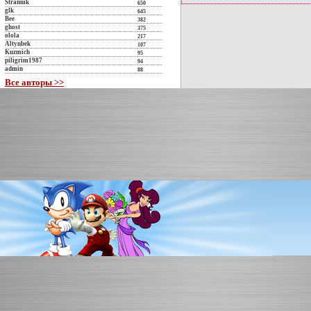
Strannik
650
glk
645
Bee
382
ghost
375
olola
217
Altynbek
107
Kuzmich
95
piligrim1987
94
admin
88
Все авторы >>