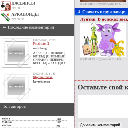
ПАСЬЯНСЫ
[05.01.2012], Игру просмотрели: 22104
ВСЕГО: 15
⇓
Скачать игру алавар:
АРКАНОИДЫ
Лунтик. В поисках зве
ВСЕГО: 30
⇐ Последние комментарии
[2022-10-06, 22:05]
Final slam 2
antibkorg
AEBK.RU - [ВЕЛИКИЕ
БИТВЫ] [ОГРОМНЫЙ
[26.01.2009], Игру скачали: 257406
ОНЛАЙН] [ПЕЩЕРЫ,
КВЕСТЫ] = ЗАХОДИ !
[2022-09-15, 11:43]
Rhythm Snake
krytoipacan
Оставьте свой 
Топ авторов
temma
1466
MakDak
1325
vitalina
930