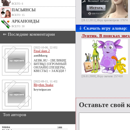
ВСЕГО: 6
ПАСЬЯНСЫ
ВСЕГО: 15
[28.12.2011], Игру просмотрели: 17674
АРКАНОИДЫ
ВСЕГО: 30
⇓
Скачать игру алавар:
⇐ Последние комментарии
Лунтик. В поисках зве
[2022-10-06, 22:05]
Final slam 2
antibkorg
AEBK.RU - [ВЕЛИКИЕ
БИТВЫ] [ОГРОМНЫЙ
ОНЛАЙН] [ПЕЩЕРЫ,
КВЕСТЫ] = ЗАХОДИ !
[26.01.2009], Игру скачали: 257410
[2022-09-15, 11:43]
Rhythm Snake
krytoipacan
Оставьте свой 
Топ авторов
temma
1466