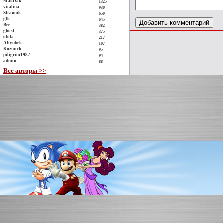
MakDak
1325
vitalina
930
Strannik
650
glk
645
Bee
382
ghost
375
olola
217
Altynbek
107
Kuzmich
95
piligrim1987
94
admin
88
Все авторы >>