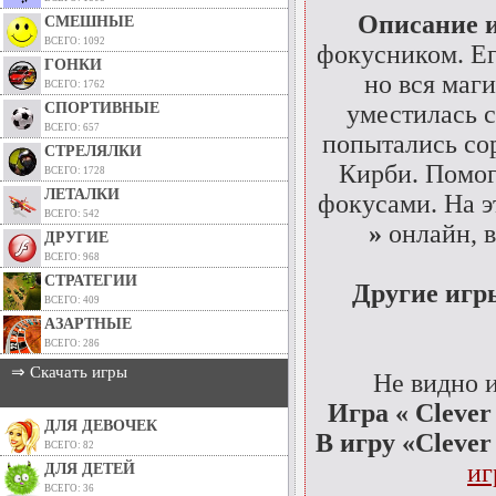
Описание 
СМЕШНЫЕ
ВСЕГО: 1092
фокусником. Ег
ГОНКИ
но вся маг
ВСЕГО: 1762
СПОРТИВНЫЕ
уместилась с
ВСЕГО: 657
попытались со
СТРЕЛЯЛКИ
Кирби. Помог
ВСЕГО: 1728
ЛЕТАЛКИ
фокусами. На э
ВСЕГО: 542
»
онлайн, в
ДРУГИЕ
ВСЕГО: 968
СТРАТЕГИИ
Другие игр
ВСЕГО: 409
АЗАРТНЫЕ
ВСЕГО: 286
⇒ Скачать игры
Не видно 
Игра « Clever
ДЛЯ ДЕВОЧЕК
В игру «Clever
ВСЕГО: 82
иг
ДЛЯ ДЕТЕЙ
ВСЕГО: 36