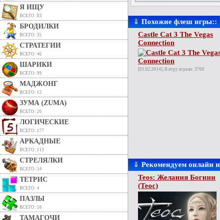
Я ИЩУ
ВСЕГО: 83
⇓
Похожие флеш игры::
БРОДИЛКИ
Castle Cat 3 The Vegas
ВСЕГО: 35
Connection
СТРАТЕГИИ
ВСЕГО: 46
ШАРИКИ
[01.02.2014], В игру играли: 3709
ВСЕГО: 99
МАДЖОНГ
ВСЕГО: 12
ЗУМА (ZUMA)
ВСЕГО: 20
ЛОГИЧЕСКИЕ
ВСЕГО: 177
АРКАДНЫЕ
ВСЕГО: 113
СТРЕЛЯЛКИ
⇓
Рекомендуем онлайн 
ВСЕГО: 54
Teos: Желания Богини
ТЕТРИС
(Теос)
ВСЕГО: 4
ПАЗЛЫ
ВСЕГО: 18
ТАМАГОЧИ