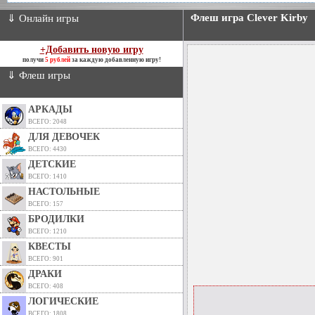
Флеш игра Clever Kirby
⇓ Онлайн игры
+Добавить новую игру
получи
5 рублей
за каждую добавленную игру!
⇓ Флеш игры
АРКАДЫ
ВСЕГО: 2048
ДЛЯ ДЕВОЧЕК
ВСЕГО: 4430
ДЕТСКИЕ
ВСЕГО: 1410
НАСТОЛЬНЫЕ
ВСЕГО: 157
БРОДИЛКИ
ВСЕГО: 1210
КВЕСТЫ
ВСЕГО: 901
ДРАКИ
ВСЕГО: 408
ЛОГИЧЕСКИЕ
ВСЕГО: 1808