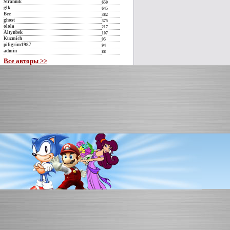
Strannik
650
glk
645
Bee
382
ghost
375
olola
217
Altynbek
107
Kuzmich
95
piligrim1987
94
admin
88
Все авторы >>