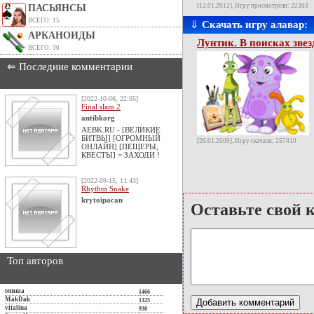
[12.01.2012], Игру просмотрели: 22303
ПАСЬЯНСЫ
ВСЕГО: 15
⇓
Скачать игру алавар:
АРКАНОИДЫ
Лунтик. В поисках зве
ВСЕГО: 30
⇐ Последние комментарии
[2022-10-06, 22:05]
Final slam 2
antibkorg
AEBK.RU - [ВЕЛИКИЕ
БИТВЫ] [ОГРОМНЫЙ
[26.01.2009], Игру скачали: 257410
ОНЛАЙН] [ПЕЩЕРЫ,
КВЕСТЫ] = ЗАХОДИ !
[2022-09-15, 11:43]
Rhythm Snake
krytoipacan
Оставьте свой 
Топ авторов
temma
1466
MakDak
1325
vitalina
930