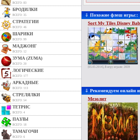
ВСЕГО: 83
БРОДИЛКИ
⇓
Похожие флеш игры::
ВСЕГО: 35
СТРАТЕГИИ
Sort My Tiles Disney Bab
ВСЕГО: 46
ШАРИКИ
ВСЕГО: 99
МАДЖОНГ
ВСЕГО: 12
ЗУМА (ZUMA)
ВСЕГО: 20
[05.05.2014], В игру играли: 2839
ЛОГИЧЕСКИЕ
ВСЕГО: 177
АРКАДНЫЕ
ВСЕГО: 113
⇓
Рекомендуем онлайн 
СТРЕЛЯЛКИ
Мезолит
ВСЕГО: 54
ТЕТРИС
ВСЕГО: 4
ПАЗЛЫ
ВСЕГО: 18
ТАМАГОЧИ
ВСЕГО: 6