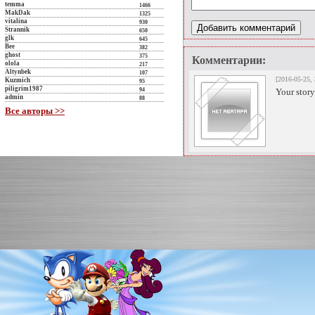
temma
1466
MakDak
1325
vitalina
930
Strannik
650
glk
645
Bee
382
ghost
375
Комментарии:
olola
217
Altynbek
107
[2016-05-25, 
Kuzmich
95
piligrim1987
94
Your story
admin
88
Все авторы >>