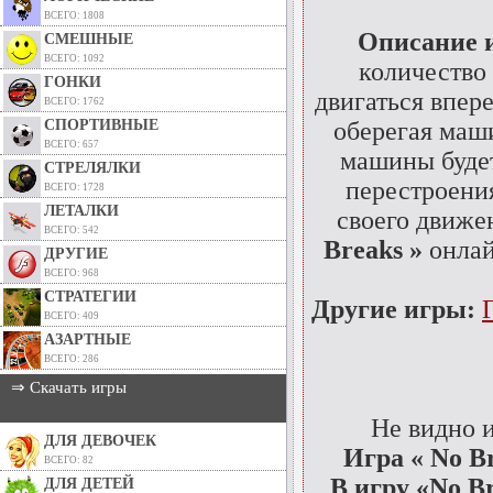
ВСЕГО: 1808
Описание 
СМЕШНЫЕ
ВСЕГО: 1092
количество
ГОНКИ
двигаться впер
ВСЕГО: 1762
СПОРТИВНЫЕ
оберегая маш
ВСЕГО: 657
машины будет
СТРЕЛЯЛКИ
перестроения
ВСЕГО: 1728
ЛЕТАЛКИ
своего движе
ВСЕГО: 542
Breaks »
онлай
ДРУГИЕ
ВСЕГО: 968
СТРАТЕГИИ
Другие игры:
ВСЕГО: 409
АЗАРТНЫЕ
ВСЕГО: 286
⇒ Скачать игры
Не видно 
ДЛЯ ДЕВОЧЕК
Игра « No Br
ВСЕГО: 82
В игру «No B
ДЛЯ ДЕТЕЙ