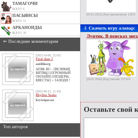
ТАМАГОЧИ
ВСЕГО: 6
[05.01.2012], Игру просмотрели: 12812
ПАСЬЯНСЫ
ВСЕГО: 15
АРКАНОИДЫ
⇓
Скачать игру алавар:
ВСЕГО: 30
Лунтик. В поисках зве
⇐ Последние комментарии
[2022-10-06, 22:05]
Final slam 2
antibkorg
AEBK.RU - [ВЕЛИКИЕ
БИТВЫ] [ОГРОМНЫЙ
ОНЛАЙН] [ПЕЩЕРЫ,
[26.01.2009], Игру скачали: 257410
КВЕСТЫ] = ЗАХОДИ !
[2022-09-15, 11:43]
Rhythm Snake
krytoipacan
Оставьте свой 
Топ авторов