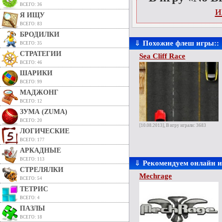
ВСЕГО: 36
и
Я ИЩУ
ВСЕГО: 83
БРОДИЛКИ
⇓
Похожие флеш игры::
ВСЕГО: 35
СТРАТЕГИИ
Sea Cliff Race
ВСЕГО: 46
ШАРИКИ
ВСЕГО: 99
МАДЖОНГ
ВСЕГО: 12
ЗУМА (ZUMA)
ВСЕГО: 20
[10.08.2013], В игру играли: 3683
ЛОГИЧЕСКИЕ
ВСЕГО: 177
АРКАДНЫЕ
ВСЕГО: 113
⇓
Рекомендуем онлайн 
СТРЕЛЯЛКИ
Mechrage
ВСЕГО: 54
ТЕТРИС
ВСЕГО: 4
ПАЗЛЫ
ВСЕГО: 18