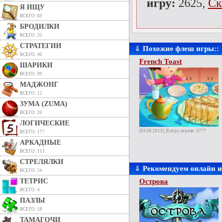
игру:
2625,
Ск
Я ИЩУ
ВСЕГО: 83
БРОДИЛКИ
ВСЕГО: 35
СТРАТЕГИИ
⇓
Похожие флеш игры::
ВСЕГО: 46
French Toast
ШАРИКИ
ВСЕГО: 99
МАДЖОНГ
ВСЕГО: 12
ЗУМА (ZUMA)
ВСЕГО: 20
ЛОГИЧЕСКИЕ
[03.08.2013], В игру играли: 3777
ВСЕГО: 177
АРКАДНЫЕ
ВСЕГО: 113
СТРЕЛЯЛКИ
⇓
Рекомендуем онлайн 
ВСЕГО: 54
ТЕТРИС
Острова
ВСЕГО: 4
ПАЗЛЫ
ВСЕГО: 18
ТАМАГОЧИ