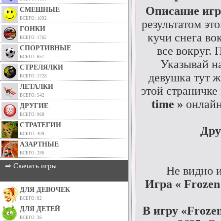
Описание иг
СМЕШНЫЕ
ВСЕГО: 1092
результатом эт
ГОНКИ
кучи снега во
ВСЕГО: 1762
СПОРТИВНЫЕ
все вокруг.
ВСЕГО: 657
Указывай на
СТРЕЛЯЛКИ
девушка тут ж
ВСЕГО: 1728
ЛЕТАЛКИ
этой страничке
ВСЕГО: 542
time »
онлайн
ДРУГИЕ
ВСЕГО: 968
СТРАТЕГИИ
Дру
ВСЕГО: 409
АЗАРТНЫЕ
ВСЕГО: 286
⇒ Скачать игры
Не видно 
Игра « Frozen 
ДЛЯ ДЕВОЧЕК
ВСЕГО: 82
В игру «Frozen
ДЛЯ ДЕТЕЙ
ВСЕГО: 36