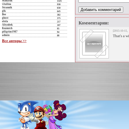
MakDak
1325
vitalina
930
Strannik
650
glk
645
Bee
382
ghost
375
olola
217
Комментарии:
Altynbek
107
Kuzmich
95
[2015-10-15, 
piligrim1987
94
admin
That's a w
88
Все авторы >>