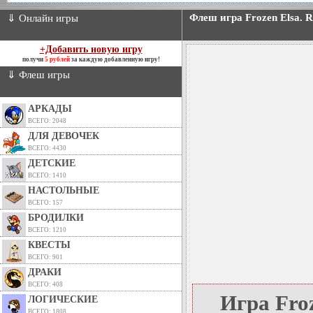
Флеш игра Frozen Elsa. R
⇓ Онлайн игры
+Добавить новую игру
получи
5 рублей
за каждую добавленную игру!
⇓ Флеш игры
АРКАДЫ
ВСЕГО: 2048
ДЛЯ ДЕВОЧЕК
ВСЕГО: 4430
ДЕТСКИЕ
ВСЕГО: 1410
НАСТОЛЬНЫЕ
ВСЕГО: 157
БРОДИЛКИ
ВСЕГО: 1210
КВЕСТЫ
ВСЕГО: 901
ДРАКИ
ВСЕГО: 408
Игра Froz
ЛОГИЧЕСКИЕ
ВСЕГО: 1808