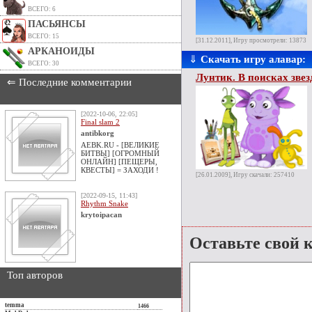
ВСЕГО: 6
ПАСЬЯНСЫ
ВСЕГО: 15
[31.12.2011], Игру просмотрели: 13873
АРКАНОИДЫ
⇓
Скачать игру алавар:
ВСЕГО: 30
Лунтик. В поисках зве
⇐ Последние комментарии
[2022-10-06, 22:05]
Final slam 2
antibkorg
AEBK.RU - [ВЕЛИКИЕ
БИТВЫ] [ОГРОМНЫЙ
ОНЛАЙН] [ПЕЩЕРЫ,
КВЕСТЫ] = ЗАХОДИ !
[26.01.2009], Игру скачали: 257410
[2022-09-15, 11:43]
Rhythm Snake
krytoipacan
Оставьте свой 
Топ авторов
temma
1466