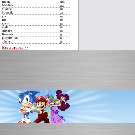
temma
1466
MakDak
1325
vitalina
930
Strannik
650
glk
645
Bee
382
ghost
375
olola
217
Altynbek
107
Kuzmich
95
piligrim1987
94
admin
88
Все авторы >>