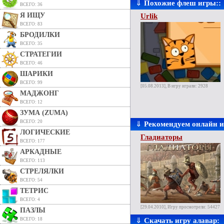
⇓
Похожие флеш игры::
ВСЕГО: 36
Я ИЩУ
Urlik
ВСЕГО: 83
БРОДИЛКИ
ВСЕГО: 35
СТРАТЕГИИ
ВСЕГО: 46
ШАРИКИ
ВСЕГО: 99
[05.08.2013], В игру играли: 2928
МАДЖОНГ
ВСЕГО: 12
ЗУМА (ZUMA)
ВСЕГО: 20
⇓
Рекомендуем онлайн 
ЛОГИЧЕСКИЕ
Гладиаторы
ВСЕГО: 177
АРКАДНЫЕ
ВСЕГО: 113
СТРЕЛЯЛКИ
ВСЕГО: 54
ТЕТРИС
ВСЕГО: 4
[29.04.2010], Игру просмотрели: 54427
ПАЗЛЫ
ВСЕГО: 18
⇓
Скачать игру алавар: