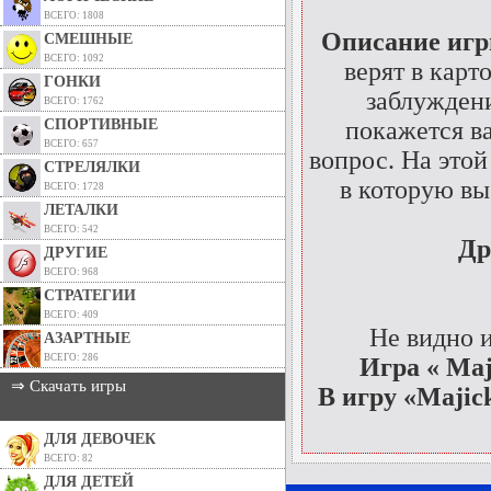
ВСЕГО: 1808
Описание иг
СМЕШНЫЕ
ВСЕГО: 1092
верят в карт
ГОНКИ
заблуждени
ВСЕГО: 1762
СПОРТИВНЫЕ
покажется ва
ВСЕГО: 657
вопрос. На этой
СТРЕЛЯЛКИ
в которую вы
ВСЕГО: 1728
ЛЕТАЛКИ
ВСЕГО: 542
Др
ДРУГИЕ
ВСЕГО: 968
СТРАТЕГИИ
ВСЕГО: 409
Не видно 
АЗАРТНЫЕ
ВСЕГО: 286
Игра « Maj
⇒ Скачать игры
В игру «Majic
ДЛЯ ДЕВОЧЕК
ВСЕГО: 82
ДЛЯ ДЕТЕЙ