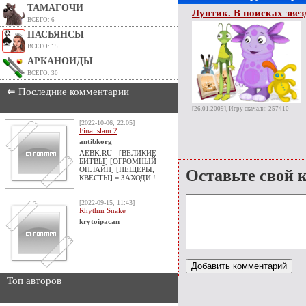
ТАМАГОЧИ
Лунтик. В поисках зве
ВСЕГО: 6
ПАСЬЯНСЫ
ВСЕГО: 15
АРКАНОИДЫ
ВСЕГО: 30
⇐ Последние комментарии
[26.01.2009], Игру скачали: 257410
[2022-10-06, 22:05]
Final slam 2
antibkorg
AEBK.RU - [ВЕЛИКИЕ
БИТВЫ] [ОГРОМНЫЙ
ОНЛАЙН] [ПЕЩЕРЫ,
Оставьте свой 
КВЕСТЫ] = ЗАХОДИ !
[2022-09-15, 11:43]
Rhythm Snake
krytoipacan
Топ авторов