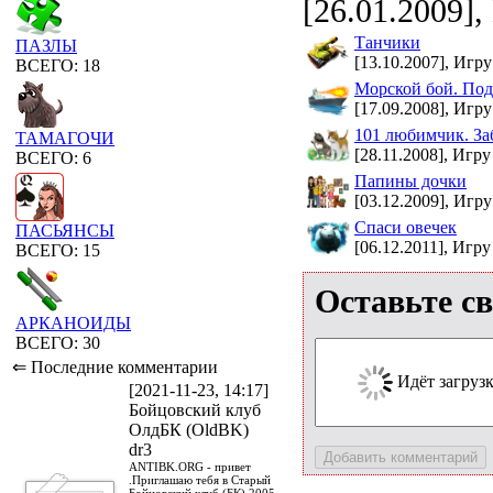
[26.01.2009],
Танчики
ПАЗЛЫ
[13.10.2007], Игру
ВСЕГО: 18
Морской бой. Под
[17.09.2008], Игру
101 любимчик. За
ТАМАГОЧИ
[28.11.2008], Игру
ВСЕГО: 6
Папины дочки
[03.12.2009], Игру
Спаси овечек
ПАСЬЯНСЫ
[06.12.2011], Игру
ВСЕГО: 15
Оставьте с
АРКАНОИДЫ
ВСЕГО: 30
⇐ Последние комментарии
Идёт загрузка
[2021-11-23, 14:17]
Бойцовский клуб
ОлдБК (OldBK)
dr3
ANTIBK.ORG - привет
.Приглашаю тебя в Старый