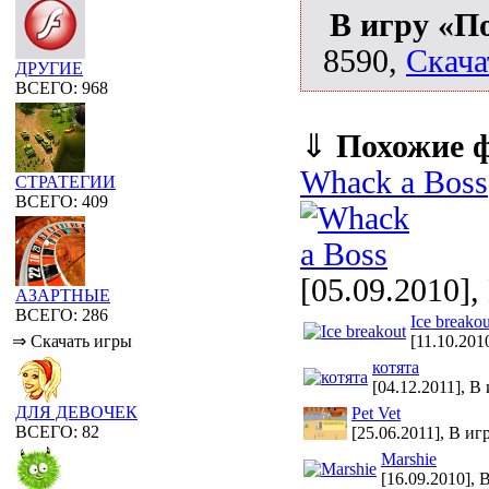
В игру «П
8590,
Скача
ДРУГИЕ
ВСЕГО: 968
⇓
Похожие 
Whack a Boss
СТРАТЕГИИ
ВСЕГО: 409
[05.09.2010],
АЗАРТНЫЕ
ВСЕГО: 286
Ice breakou
[11.10.201
⇒ Скачать игры
котята
[04.12.2011], В
ДЛЯ ДЕВОЧЕК
Pet Vet
ВСЕГО: 82
[25.06.2011], В иг
Marshie
[16.09.2010], 