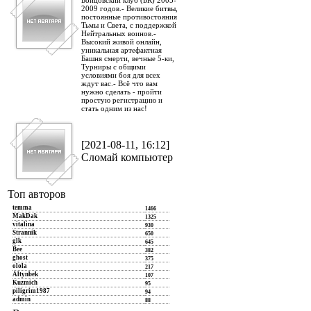
Бойцовский клуб (БК) 2005-
2009 годов.- Великие битвы,
постоянные противостояния
Тьмы и Света, с поддержкой
Нейтральных воинов.-
Высокий живой онлайн,
уникальная артефактная
Башня смерти, вечные 5-ки,
Турниры с общими
условиями боя для всех
ждут вас.- Всё что вам
нужно сделать - пройти
простую регистрацию и
стать одним из нас!
[2021-08-11, 16:12]
Сломай компьютер
Топ авторов
temma
1466
MakDak
1325
vitalina
930
Strannik
650
glk
645
Bee
382
ghost
375
olola
217
Altynbek
107
Kuzmich
95
piligrim1987
94
admin
88