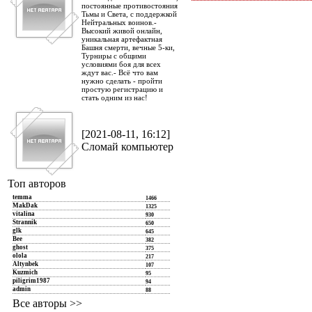
постоянные противостояния
Тьмы и Света, с поддержкой
Нейтральных воинов.-
Высокий живой онлайн,
уникальная артефактная
Башня смерти, вечные 5-ки,
Турниры с общими
условиями боя для всех
ждут вас.- Всё что вам
нужно сделать - пройти
простую регистрацию и
стать одним из нас!
[2021-08-11, 16:12]
Сломай компьютер
Топ авторов
temma
1466
MakDak
1325
vitalina
930
Strannik
650
glk
645
Bee
382
ghost
375
olola
217
Altynbek
107
Kuzmich
95
piligrim1987
94
admin
88
Все авторы >>