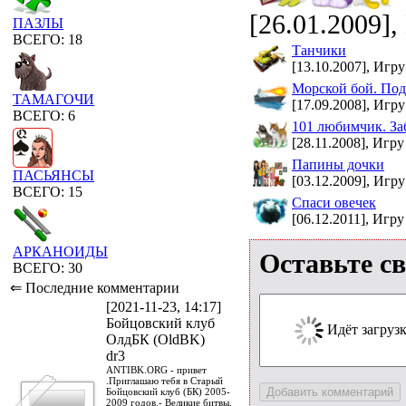
[26.01.2009],
ПАЗЛЫ
ВСЕГО: 18
Танчики
[13.10.2007], Игру
Морской бой. Под
ТАМАГОЧИ
[17.09.2008], Игру
ВСЕГО: 6
101 любимчик. За
[28.11.2008], Игру
Папины дочки
ПАСЬЯНСЫ
[03.12.2009], Игру
ВСЕГО: 15
Спаси овечек
[06.12.2011], Игру
АРКАНОИДЫ
Оставьте с
ВСЕГО: 30
⇐ Последние комментарии
[2021-11-23, 14:17]
Бойцовский клуб
Идёт загрузка
ОлдБК (OldBK)
dr3
ANTIBK.ORG - привет
.Приглашаю тебя в Старый
Бойцовский клуб (БК) 2005-
2009 годов.- Великие битвы,