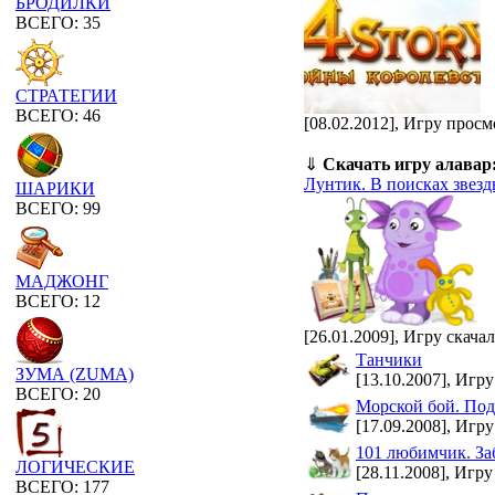
БРОДИЛКИ
ВСЕГО: 35
СТРАТЕГИИ
ВСЕГО: 46
[08.02.2012], Игру просм
⇓
Скачать игру алавар
Лунтик. В поисках звез
ШАРИКИ
ВСЕГО: 99
МАДЖОНГ
ВСЕГО: 12
[26.01.2009], Игру скача
Танчики
ЗУМА (ZUMA)
[13.10.2007], Игру
ВСЕГО: 20
Морской бой. Под
[17.09.2008], Игру
101 любимчик. За
ЛОГИЧЕСКИЕ
[28.11.2008], Игру
ВСЕГО: 177