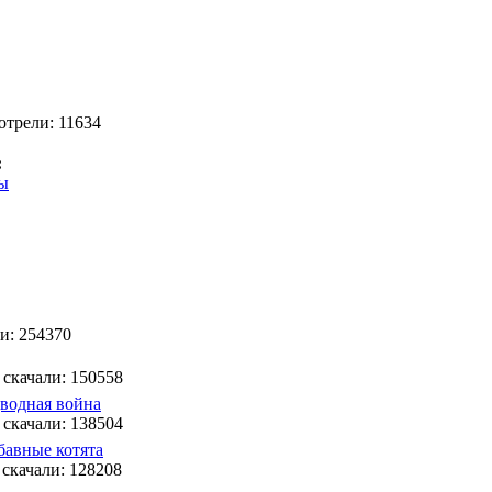
отрели: 11634
:
ды
ли: 254370
 скачали: 150558
водная война
 скачали: 138504
бавные котята
 скачали: 128208