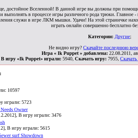
ще, достойное Вселенной! В данной игре вы должны при помощ
 и выполнять в процессе игры различного рода трюки. Главное - 
вления служи в игре ЛКМ мышки. Удачи! На этой страничке нах
играть онлайн совершенно бесплатно бе
Категории:
Другие
;
Не видно игру?
Скачайте последнюю верс
Игра « Ik Puppet » добавлена:
22.08.2011, а
В игру «Ik Puppet» играли:
5940,
Скачать игру:
7955,
Скачать 
:
али: 10597
ру играли: 5723
 Needs Owner
12.2012], В игру играли: 3476
ush
12], В игру играли: 5615
Sewer surf Showdown