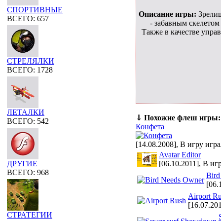
СПОРТИВНЫЕ
Описание игры:
Зрели
ВСЕГО: 657
- забавным скелетом
Также в качестве упра
СТРЕЛЯЛКИ
ВСЕГО: 1728
ЛЕТАЛКИ
⇓
Похожие флеш игры:
ВСЕГО: 542
Конфета
[14.08.2008], В игру игр
Avatar Editor
[06.10.2011], В иг
ДРУГИЕ
ВСЕГО: 968
Bird
[06.
Airport R
[16.07.20
СТРАТЕГИИ