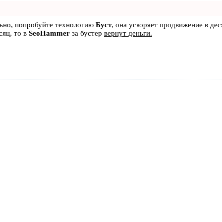
льно, попробуйте технологию
Буст
, она ускоряет продвижение в дес
сяц, то в
SeoHammer
за бустер
вернут деньги.