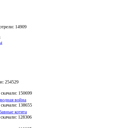
отрели: 14909
:
ды
ли: 254529
 скачали: 150699
водная война
 скачали: 138655
бавные котята
 скачали: 128306