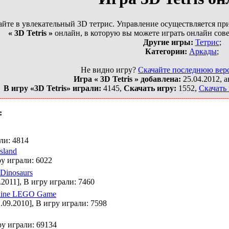
йте в увлекательный 3D тетрис. Управление осуществляется пр
« 3D Tetris »
онлайн, в которую вы можете играть онлайн сов
Другие игры:
Тетрис
;
Категории:
Аркады
;
Не видно игру?
Скачайте последнюю верс
Игра « 3D Tetris » добавлена:
25.04.2012, а
В игру «3D Tetris» играли:
4145,
Скачать игру:
1552,
Скачать 
:
али: 4814
Island
ру играли: 6022
Dinosaurs
.2011], В игру играли: 7460
aine LEGO Game
1.09.2010], В игру играли: 7598
ру играли: 69134