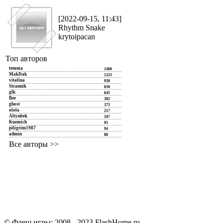
[2022-09-15, 11:43]
Rhythm Snake
krytoipacan
Топ авторов
temma
1466
MakDak
1325
vitalina
930
Strannik
650
glk
645
Bee
382
ghost
375
olola
217
Altynbek
107
Kuzmich
95
piligrim1987
94
admin
88
Все авторы >>
© Флеш игры: 2008 - 2023 FlashHome.ru