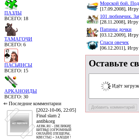
Морской бой. Под
[17.09.2008], Игру
ПАЗЛЫ
101 любимчик. За
ВСЕГО: 18
[28.11.2008], Игру
Папины дочки
[03.12.2009], Игру
ТАМАГОЧИ
Спаси овечек
ВСЕГО: 6
[06.12.2011], Игру
Оставьте с
ПАСЬЯНСЫ
ВСЕГО: 15
Идёт загрузка
АРКАНОИДЫ
ВСЕГО: 30
⇐ Последние комментарии
[2022-10-06, 22:05]
Final slam 2
antibkorg
AEBK.RU - [ВЕЛИКИЕ
БИТВЫ] [ОГРОМНЫЙ
ОНЛАЙН] [ПЕЩЕРЫ,
КВЕСТЫ] = ЗАХОДИ !