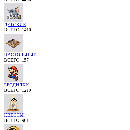
ДЕТСКИЕ
ВСЕГО: 1410
НАСТОЛЬНЫЕ
ВСЕГО: 157
БРОДИЛКИ
ВСЕГО: 1210
КВЕСТЫ
ВСЕГО: 901