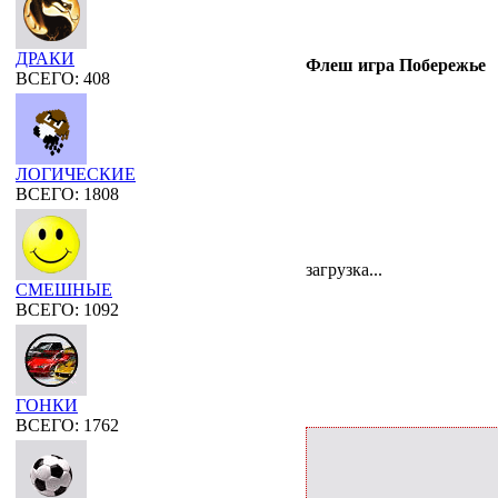
ДРАКИ
Флеш игра Побережье
ВСЕГО: 408
ЛОГИЧЕСКИЕ
ВСЕГО: 1808
загрузка...
СМЕШНЫЕ
ВСЕГО: 1092
ГОНКИ
ВСЕГО: 1762