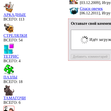
[03.12.2009], Игру
Спаси овечек
[06.12.2011], Игру
АРКАДНЫЕ
ВСЕГО: 113
Оставьте свой коммен
СТРЕЛЯЛКИ
Идёт загрузка
ВСЕГО: 54
ТЕТРИС
ВСЕГО: 4
ПАЗЛЫ
ВСЕГО: 18
ТАМАГОЧИ
ВСЕГО: 6