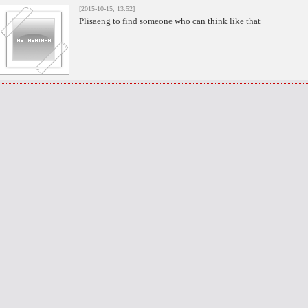
[2015-10-15, 13:52]
Plisaeng to find someone who can think like that