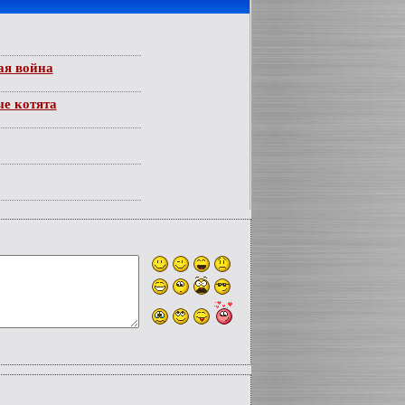
ая война
е котята