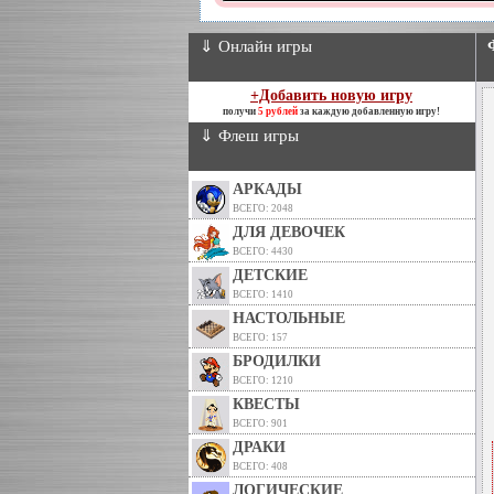
⇓ Онлайн игры
+Добавить новую игру
получи
5 рублей
за каждую добавленную игру!
⇓ Флеш игры
АРКАДЫ
ВСЕГО: 2048
ДЛЯ ДЕВОЧЕК
ВСЕГО: 4430
ДЕТСКИЕ
ВСЕГО: 1410
НАСТОЛЬНЫЕ
ВСЕГО: 157
БРОДИЛКИ
ВСЕГО: 1210
КВЕСТЫ
ВСЕГО: 901
ДРАКИ
ВСЕГО: 408
ЛОГИЧЕСКИЕ