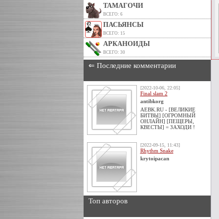
ТАМАГОЧИ
ВСЕГО: 6
ПАСЬЯНСЫ
ВСЕГО: 15
АРКАНОИДЫ
ВСЕГО: 30
⇐ Последние комментарии
[2022-10-06, 22:05]
Final slam 2
antibkorg
AEBK.RU - [ВЕЛИКИЕ
БИТВЫ] [ОГРОМНЫЙ
ОНЛАЙН] [ПЕЩЕРЫ,
КВЕСТЫ] = ЗАХОДИ !
[2022-09-15, 11:43]
Rhythm Snake
krytoipacan
Топ авторов