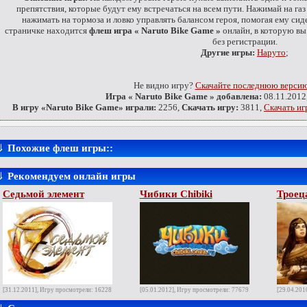
препятствия, которые будут ему встречаться на всем пути. Нажимай на газ
нажимать на тормоза и ловко управлять балансом героя, помогая ему сид
страничке находится
флеш игра « Naruto Bike Game »
онлайн, в которую вы
без регистрации.
Другие игры:
Наруто
;
Не видно игру?
Скачайте последнюю версию 
Игра « Naruto Bike Game » добавлена:
08.11.2012,
В игру «Naruto Bike Game» играли:
2256,
Скачать игру:
3811,
Скачать иг
⇓
Похожие флеш игры::
⇓
Рекомендуем онлайн игры
Седьмой элемент
Чибики Chibiki
Троец
[31.12.2011], Игру просмотрели: 16228
[05.01.2012], Игру просмотрели: 77679
[29.04.201