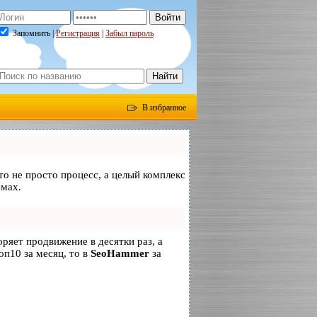
Запомнить |
Регистрация
|
Забыл пароль
В избранное
то не просто процесс, а целый комплекс
емах.
коряет продвижение в десятки раз, а
оп10 за месяц, то в
SeoHammer
за