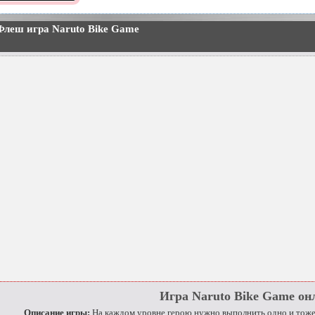
Флеш игра Naruto Bike Game
Игра Naruto Bike Game он
Описание игры:
На каждом уровне герою нужно выполнить одно и тоже 