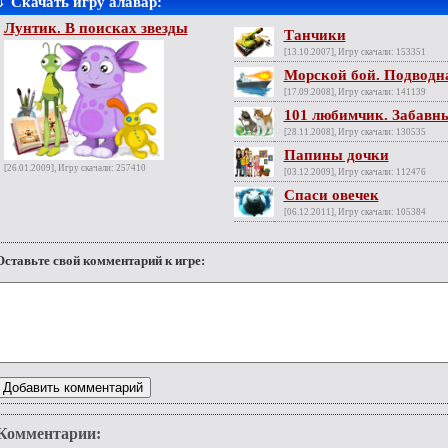
⇓
Скачать игру алавар:
Лунтик. В поисках звезды
Танчики
[13.10.2007], Игру скачали: 153351
Морской бой. Подводн
[17.09.2008], Игру скачали: 141139
101 любимчик. Забавны
[28.11.2008], Игру скачали: 130535
Папины дочки
[26.01.2009], Игру скачали: 257410
[03.12.2009], Игру скачали: 112476
Спаси овечек
[06.12.2011], Игру скачали: 105384
Оставьте свой комментарий к игре:
Комментарии: