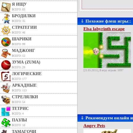
Я ИЩУ
ВСЕГО: 83
БРОДИЛКИ
⇓
Похожие флеш игры::
ВСЕГО: 35
СТРАТЕГИИ
Elsa labyrinth escape
ВСЕГО: 46
ШАРИКИ
ВСЕГО: 99
МАДЖОНГ
ВСЕГО: 12
ЗУМА (ZUMA)
ВСЕГО: 20
[21.05.2015], В игру играли: 5097
ЛОГИЧЕСКИЕ
ВСЕГО: 177
АРКАДНЫЕ
ВСЕГО: 113
СТРЕЛЯЛКИ
ВСЕГО: 54
ТЕТРИС
ВСЕГО: 4
⇓
Рекомендуем онлайн 
ПАЗЛЫ
Angry Pets
ВСЕГО: 18
ТАМАГОЧИ