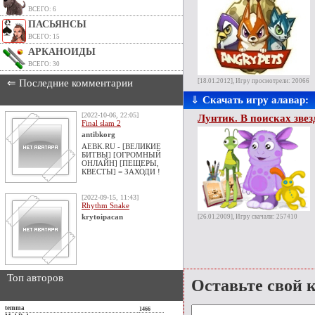
ВСЕГО: 6
ПАСЬЯНСЫ
ВСЕГО: 15
АРКАНОИДЫ
ВСЕГО: 30
⇐ Последние комментарии
[18.01.2012], Игру просмотрели: 20066
⇓
Скачать игру алавар:
[2022-10-06, 22:05]
Лунтик. В поисках зве
Final slam 2
antibkorg
AEBK.RU - [ВЕЛИКИЕ
БИТВЫ] [ОГРОМНЫЙ
ОНЛАЙН] [ПЕЩЕРЫ,
КВЕСТЫ] = ЗАХОДИ !
[2022-09-15, 11:43]
Rhythm Snake
krytoipacan
[26.01.2009], Игру скачали: 257410
Топ авторов
Оставьте свой 
temma
1466