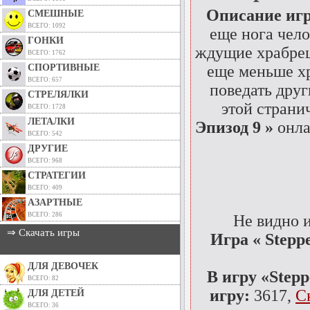
Описание иг
СМЕШНЫЕ
ВСЕГО: 1092
еще нога чело
ГОНКИ
ждущие храбрец
ВСЕГО: 1762
СПОРТИВНЫЕ
еще меньше хр
ВСЕГО: 657
поведать друг
СТРЕЛЯЛКИ
этой страни
ВСЕГО: 1728
ЛЕТАЛКИ
Эпизод 9 »
онла
ВСЕГО: 542
ДРУГИЕ
ВСЕГО: 968
СТРАТЕГИИ
ВСЕГО: 409
АЗАРТНЫЕ
ВСЕГО: 286
Не видно 
⇒ Скачать игры
Игра « Stepp
ДЛЯ ДЕВОЧЕК
В игру «Stepp
ВСЕГО: 82
игру:
3617,
С
ДЛЯ ДЕТЕЙ
ВСЕГО: 36