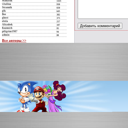
MakDak
1325
vitalina
930
Strannik
650
glk
645
Bee
382
ghost
375
olola
217
Altynbek
107
Kuzmich
95
piligrim1987
94
admin
88
Все авторы >>