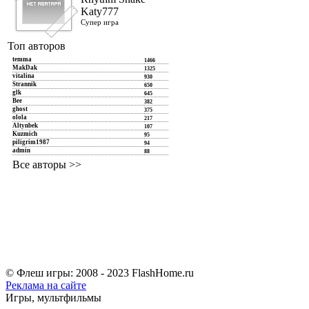
Katy777
Супер игра
Топ авторов
temma
1466
MakDak
1325
vitalina
930
Strannik
650
glk
645
Bee
382
ghost
375
olola
217
Altynbek
107
Kuzmich
95
piligrim1987
94
admin
88
Все авторы >>
© Флеш игры: 2008 - 2023 FlashHome.ru
Реклама на сайте
Игры, мультфильмы