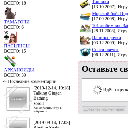
Танчики
ВСЕГО: 18
[13.10.2007], Игру
Морской бой. Под
[17.09.2008], Игру
ТАМАГОЧИ
101 любимчик. За
ВСЕГО: 6
[28.11.2008], Игру
Папины дочки
[03.12.2009], Игру
ПАСЬЯНСЫ
Спаси овечек
ВСЕГО: 15
[06.12.2011], Игру
Оставьте с
АРКАНОИДЫ
ВСЕГО: 30
⇐ Последние комментарии
[2019-12-14, 19:18]
Идёт загрузка
Talking Ginger.
Bathing
zoroll
Как добавить игру в
избранн <
[2019-09-14, 17:08]
Rhythm Snake