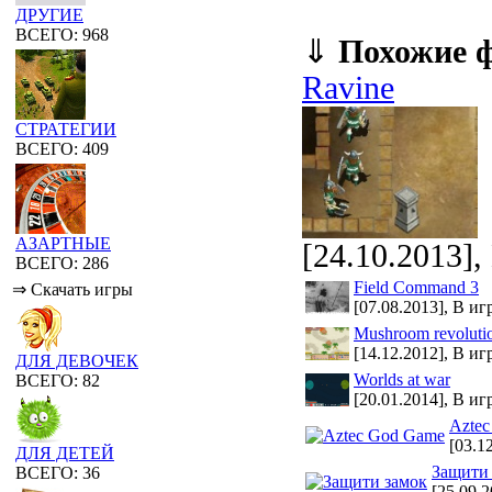
ДРУГИЕ
ВСЕГО: 968
⇓
Похожие 
Ravine
СТРАТЕГИИ
ВСЕГО: 409
АЗАРТНЫЕ
[24.10.2013],
ВСЕГО: 286
Field Command 3
⇒ Скачать игры
[07.08.2013], В иг
Mushroom revoluti
[14.12.2012], В иг
ДЛЯ ДЕВОЧЕК
Worlds at war
ВСЕГО: 82
[20.01.2014], В иг
Azte
[03.1
ДЛЯ ДЕТЕЙ
Защити
ВСЕГО: 36
[25.09.