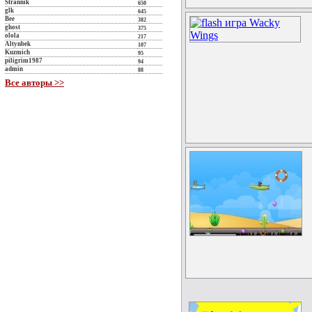
Strannik
650
glk
645
Bee
382
ghost
375
olola
217
Altynbek
107
Kuzmich
95
piligrim1987
94
admin
88
Все авторы >>