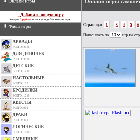
Онлайн игры самоле
⇓ Онлайн игры
+Добавить новую игру
получи
5 рублей
за каждую добавленную игру!
Страница:
1
...
3
4
5
6
⇓ Флеш игры
Показывать по
игр на ст
АРКАДЫ
ВСЕГО: 2048
ДЛЯ ДЕВОЧЕК
ВСЕГО: 4430
ДЕТСКИЕ
ВСЕГО: 1410
НАСТОЛЬНЫЕ
ВСЕГО: 157
БРОДИЛКИ
ВСЕГО: 1210
КВЕСТЫ
ВСЕГО: 901
ДРАКИ
ВСЕГО: 408
ЛОГИЧЕСКИЕ
ВСЕГО: 1808
СМЕШНЫЕ