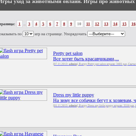
Игры уход за животными онлайн. Игры про животных 
траница:
1
...
3
4
5
6
7
8
9
10
11
12
13
14
15
16
оказывать по
игр на странице. Упорядочить
Pretty pet salon
Все хотят быть красавчиками,...
[07.11.2013:
admin
], В игру Pretty pet salon играли: 3481 раз, Скача
Dress my little puppy
На зиму все собачки бегут к хозяевам, ч
[05.11.2013:
admin
], В игру Dress my little puppy играли: 3550 раз,