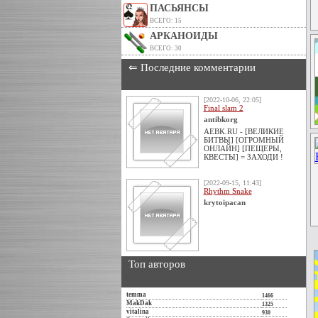
ПАСЬЯНСЫ
ВСЕГО: 15
АРКАНОИДЫ
ВСЕГО: 30
⇐ Последние комментарии
[2022-10-06, 22:05]
Final slam 2
antibkorg
AEBK.RU - [ВЕЛИКИЕ
БИТВЫ] [ОГРОМНЫЙ
ОНЛАЙН] [ПЕЩЕРЫ,
КВЕСТЫ] = ЗАХОДИ !
[2022-09-15, 11:43]
Rhythm Snake
krytoipacan
Топ авторов
temma
1466
MakDak
1325
vitalina
930