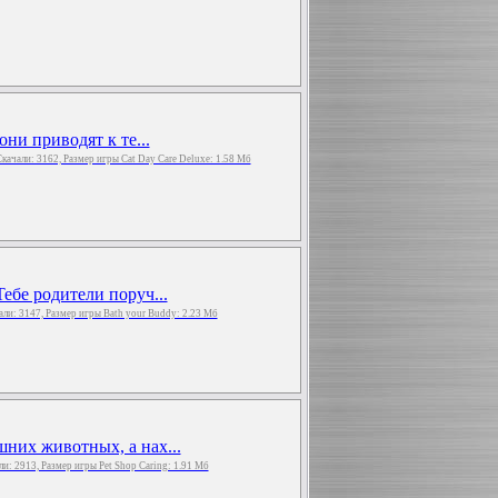
они приводят к те...
 Скачали: 3162, Размер игры Cat Day Care Deluxe: 1.58 Мб
ебе родители поруч...
чали: 3147, Размер игры Bath your Buddy: 2.23 Мб
них животных, а нах...
али: 2913, Размер игры Pet Shop Caring: 1.91 Мб