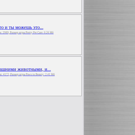
то и ты можешь это...
ли: 2989, Размер игры Pretty Pet Care: 0.26 Мб
машними животными, и...
ли: 4172, Размер игры Paws to Beauty: 2.41 Мб