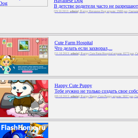
Havanese Dog
В детстве родители часто не разрешают 
[29.10.2013:
admin
], В игру Havanese Dog играли: 2988 раз, Скача
Cute Farm Hospital
Что делать если захворал,...
[11.10.2013:
admin
], В игру Cute Farm Hospital играли: 8273 раз, 
Happy Cute Puppy
Тебе нужно не только создать свое собс
[09.10.2013:
admin
], В игру Happy Cute Puppy играли: 3837 раз, С