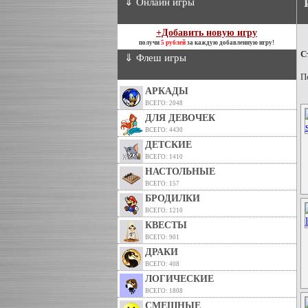
⇓ Онлайн игры
+Добавить новую игру
получи
5 рублей
за каждую добавленную игру!
С
⇓ Флеш игры
П
АРКАДЫ
ВСЕГО: 2048
ДЛЯ ДЕВОЧЕК
ВСЕГО: 4430
ДЕТСКИЕ
ВСЕГО: 1410
НАСТОЛЬНЫЕ
ВСЕГО: 157
БРОДИЛКИ
ВСЕГО: 1210
КВЕСТЫ
ВСЕГО: 901
ДРАКИ
ВСЕГО: 408
ЛОГИЧЕСКИЕ
ВСЕГО: 1808
СМЕШНЫЕ