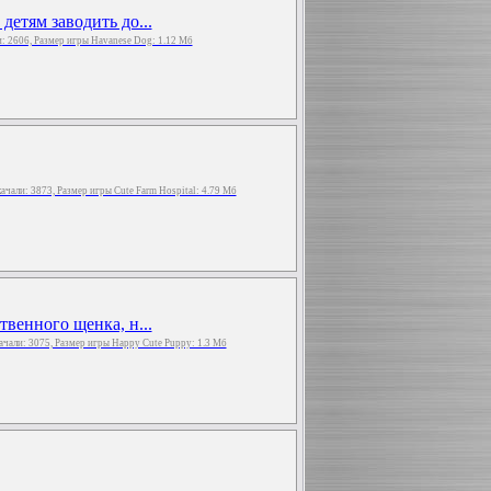
детям заводить до...
ли: 2606, Размер игры Havanese Dog: 1.12 Мб
Скачали: 3873, Размер игры Cute Farm Hospital: 4.79 Мб
твенного щенка, н...
качали: 3075, Размер игры Happy Cute Puppy: 1.3 Мб