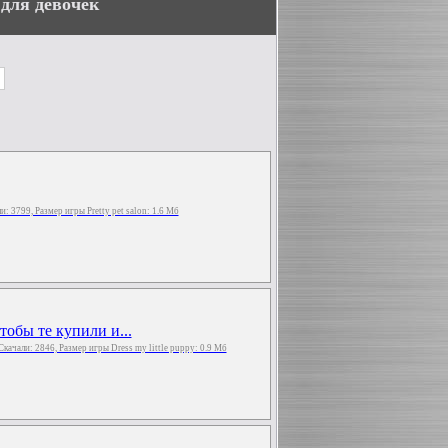
для девочек
ли: 3799, Размер игры Pretty pet salon: 1.6 Мб
тобы те купили и...
 Скачали: 2846, Размер игры Dress my little puppy: 0.9 Мб