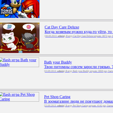
Cat Day Care Deluxe
Когда хозяевам нужно куда-то уйти, то 
[30.09.2013:
admin
], В игру Cat Day Care Deluxe играли: 3872 раз,
Bath your Buddy
Твои питомцы совсем заросли грязью. Т
[23.09.2013:
admin
], В игру Bath your Buddy играли: 3869 раз, Ска
Pet Shop Caring
В зоомагазине люди не покупают домаш
[23.09.2013:
admin
], В игру Pet Shop Caring играли: 4145 раз, Скач