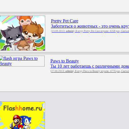
Pretty Pet Care
Заботиться о животных - это очень кру
[23.09.2013:
admin
], В игру Pretty Pet Care играли: 4258 раз, Скача
Paws to Beauty
Ты 10 лет работаешь с различными до
[27.08.2013:
admin
], В игру Paws to Beauty играли: 4776 раз, Скача