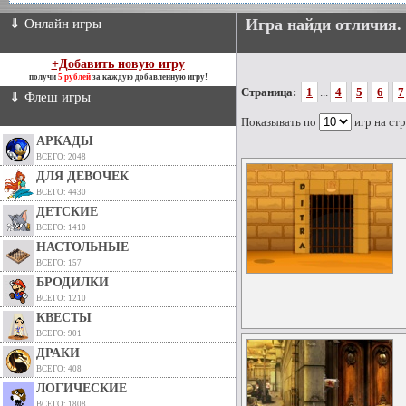
Игра найди отличия.
⇓ Онлайн игры
+Добавить новую игру
получи
5 рублей
за каждую добавленную игру!
Страница:
1
...
4
5
6
7
⇓ Флеш игры
Показывать по
игр на ст
АРКАДЫ
ВСЕГО: 2048
ДЛЯ ДЕВОЧЕК
ВСЕГО: 4430
ДЕТСКИЕ
ВСЕГО: 1410
НАСТОЛЬНЫЕ
ВСЕГО: 157
БРОДИЛКИ
ВСЕГО: 1210
КВЕСТЫ
ВСЕГО: 901
ДРАКИ
ВСЕГО: 408
ЛОГИЧЕСКИЕ
ВСЕГО: 1808