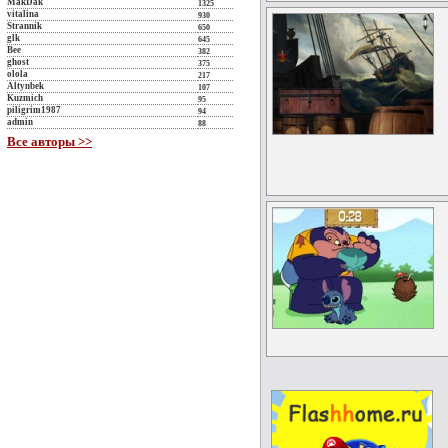
MakDak
1325
vitalina
930
Strannik
650
glk
645
Bee
382
ghost
375
olola
217
Altynbek
107
Kuzmich
95
piligrim1987
94
admin
88
Все авторы >>