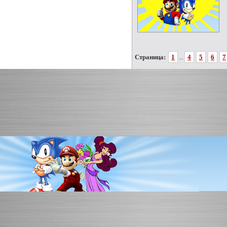
Страница:
1
...
4
5
6
7