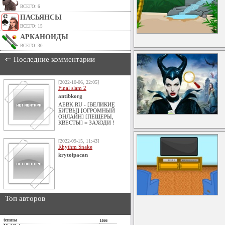
ВСЕГО: 6
ПАСЬЯНСЫ
ВСЕГО: 15
АРКАНОИДЫ
ВСЕГО: 30
⇐ Последние комментарии
[2022-10-06, 22:05]
Final slam 2
antibkorg
AEBK.RU - [ВЕЛИКИЕ
БИТВЫ] [ОГРОМНЫЙ
ОНЛАЙН] [ПЕЩЕРЫ,
КВЕСТЫ] = ЗАХОДИ !
[2022-09-15, 11:43]
Rhythm Snake
krytoipacan
Топ авторов
temma
1466