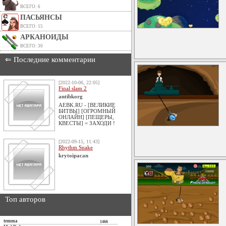
ВСЕГО: 6
ПАСЬЯНСЫ
ВСЕГО: 15
АРКАНОИДЫ
ВСЕГО: 30
⇐ Последние комментарии
[2022-10-06, 22:05]
Final slam 2
antibkorg
AEBK.RU - [ВЕЛИКИЕ
БИТВЫ] [ОГРОМНЫЙ
ОНЛАЙН] [ПЕЩЕРЫ,
КВЕСТЫ] = ЗАХОДИ !
[2022-09-15, 11:43]
Rhythm Snake
krytoipacan
Топ авторов
temma
1466