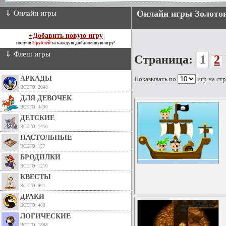
Онлайн игры Золотои
⇓ Онлайн игры
+Добавить новую игру
получи
5 рублей
за каждую добавленную игру!
⇓ Флеш игры
Страница:
1
2
АРКАДЫ
Показывать по
игр на ст
ВСЕГО: 2048
ДЛЯ ДЕВОЧЕК
ВСЕГО: 4430
ДЕТСКИЕ
ВСЕГО: 1410
НАСТОЛЬНЫЕ
ВСЕГО: 157
БРОДИЛКИ
ВСЕГО: 1210
КВЕСТЫ
ВСЕГО: 901
ДРАКИ
ВСЕГО: 408
ЛОГИЧЕСКИЕ
ВСЕГО: 1808