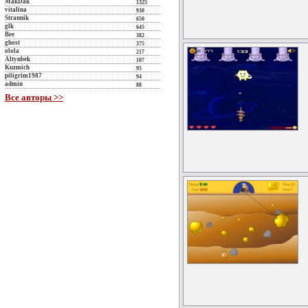
MakDak
1325
vitalina
930
Strannik
650
glk
645
Bee
382
ghost
375
olola
217
Altynbek
107
Kuzmich
95
piligrim1987
94
admin
88
Все авторы >>